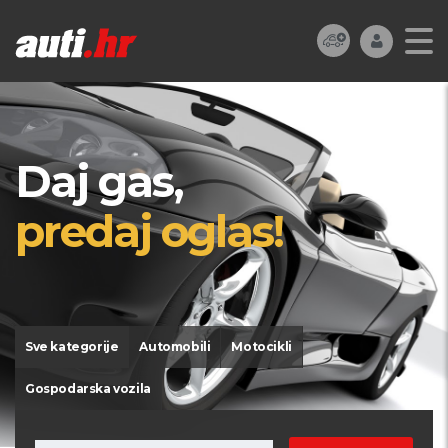
Daj gas,
predaj oglas!
Sve kategorije
Automobili
Motocikli
Gospodarska vozila