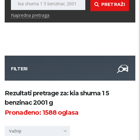
PRETRAŽI
Napredna pretraga
FILTERI
Kategorija
Rezultati pretrage za: kia shuma 1 5
benzinac 2001 g
Županija
Pronađeno:
1588
oglasa
Samo sa slikom
Važniji
PRETRAŽI