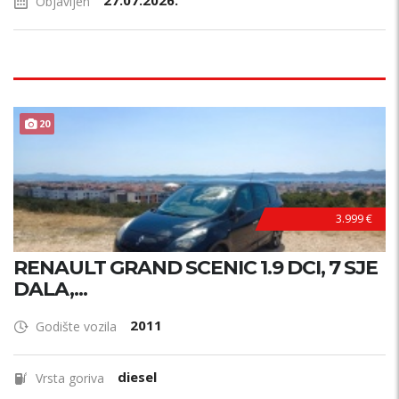
27.07.2026.
Objavljen
20
3.999 €
RENAULT GRAND SCENIC 1.9 DCI, 7 SJE
DALA,...
2011
Godište vozila
diesel
Vrsta goriva