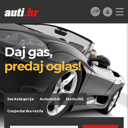
Daj gas,
predaj oglas!
Sve kategorije
Automobili
Motocikli
Gospodarska vozila