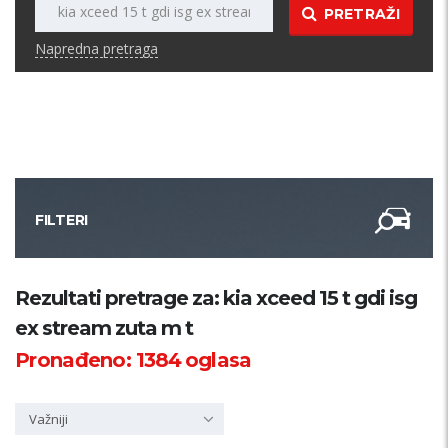
PRETRAŽI
Napredna pretraga
FILTERI
Kategorija
Rezultati pretrage za: kia xceed 15 t gdi isg
ex stream zuta m t
Županija
Pronađeno:
1384
oglasa
Samo sa slikom
Važniji
PRETRAŽI