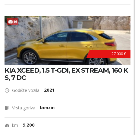
TOP STANJE !
16
27.000 €
KIA XCEED, 1.5 T-GDI, EX STREAM, 160 K
S, 7 DC
2021
Godište vozila
benzin
Vrsta goriva
9.200
km