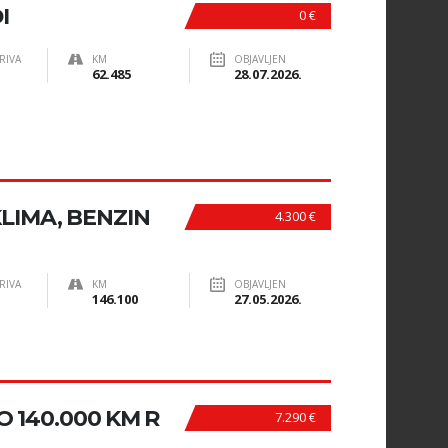
I
0 €
RIVA
KM
OBJAVLJEN
62.485
28.07.2026.
 KLIMA, BENZIN
4.300 €
RIVA
KM
OBJAVLJEN
146.100
27.05.2026.
O 140.000 KM R
7.290 €