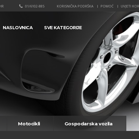
HR
01/6102-885
KORISNIČKA PODRŠKA
POMOĆ
UVJETI KOR
NASLOVNICA
SVE KATEGORIJE
Motocikli
Gospodarska vozila