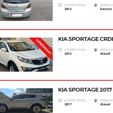
GODIŠTE VOZILA
VRSTA GO
2012
benzin 
KIA SPORTAGE CRDI
ODRŽAVAN !
GODIŠTE VOZILA
VRSTA GO
2013
diesel
KIA SPORTAGE 2017 
GODIŠTE VOZILA
VRSTA GO
2017
diesel