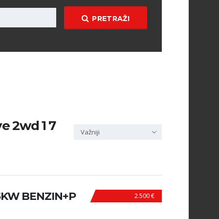
PRETRAŽI
ve 2wd 1 7
Važniji
85KW BENZIN+P
2.500 €