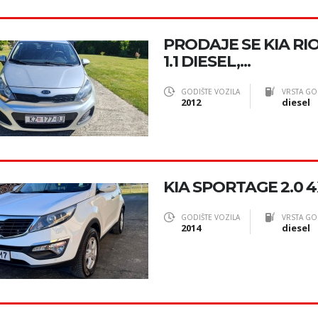
PRODAJE SE KIA RI
1.1 DIESEL,...
GODIŠTE VOZILA
VRSTA GO
2012
diesel
KIA SPORTAGE 2.0 4
GODIŠTE VOZILA
VRSTA GO
2014
diesel