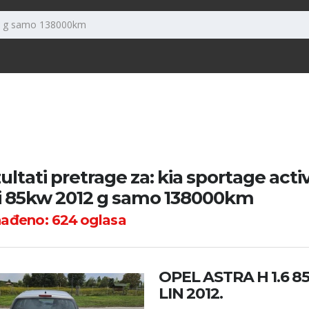
ultati pretrage za: kia sportage acti
i 85kw 2012 g samo 138000km
nađeno:
624
oglasa
OPEL ASTRA H 1.6 
LIN 2012.