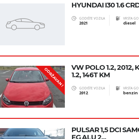
HYUNDAI I30 1.6 CRD
GODIŠTE VOZILA
VRSTA GO
2021
diesel
VW POLO 1.2, 2012,
ODRŽAVAN !
1.2, 146T KM
GODIŠTE VOZILA
VRSTA GO
2012
benzin
PULSAR 1,5 DCI SAM
EG ALU 2...