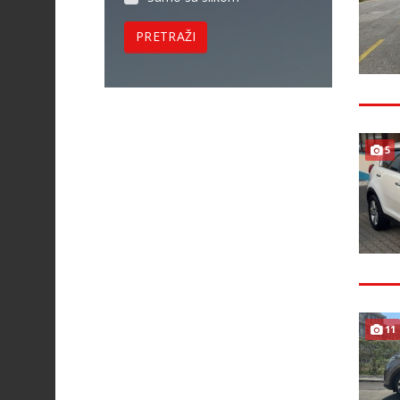
PRETRAŽI
5
11