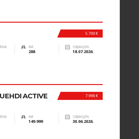
5.700 €
RIVA
KM
OBJAVLJEN
288
18.07.2026.
LUEHDI ACTIVE
7.996 €
RIVA
KM
OBJAVLJEN
149.999
30.06.2026.