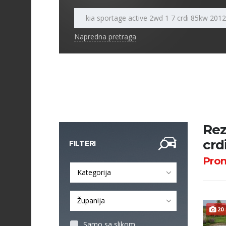
Napredna pretraga
Rez
crd
FILTERI
Pro
Kategorija
Županija
20
Samo sa slikom