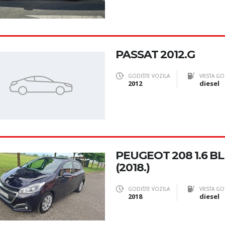
PASSAT 2012.G
GODIŠTE VOZILA
VRSTA GO
2012
diesel
PEUGEOT 208 1.6 B
(2018.)
GODIŠTE VOZILA
VRSTA GO
2018
diesel