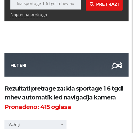
PRETRAŽI
Napredna pretraga
FILTERI
Kategorija
Rezultati pretrage za: kia sportage 1 6 tgdi
mhev automatik led navigacija kamera
Županija
Pronađeno:
415
oglasa
Samo sa slikom
Važniji
PRETRAŽI