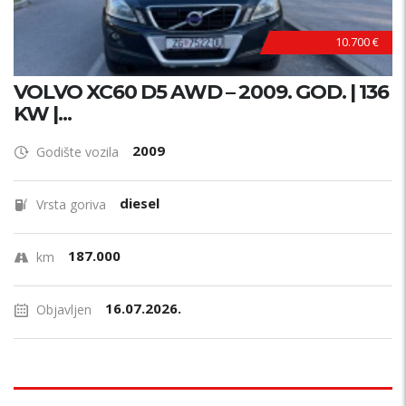
10.700 €
VOLVO XC60 D5 AWD – 2009. GOD. | 136
KW |...
2009
Godište vozila
diesel
Vrsta goriva
187.000
km
16.07.2026.
Objavljen