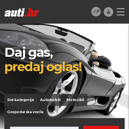
Daj gas,
predaj oglas!
Sve kategorije
Automobili
Motocikli
Gospodarska vozila