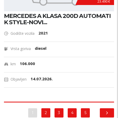
23.490 €
MERCEDES A KLASA 200D AUTOMATI
K STYLE-NOVI...
2021
Godište vozila
diesel
Vrsta goriva
106.000
km
14.07.2026.
Objavljen
1
2
3
4
5