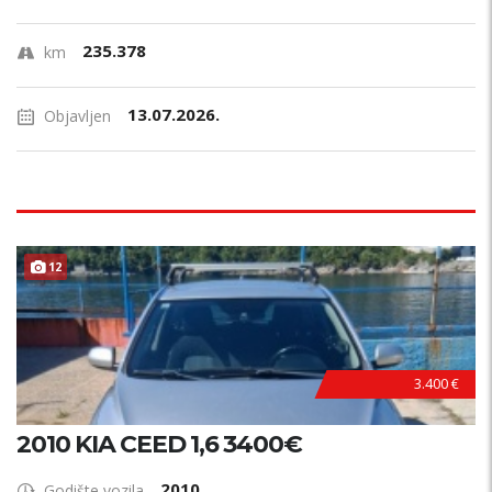
235.378
km
13.07.2026.
Objavljen
POVOLJNO !
12
3.400 €
2010 KIA CEED 1,6 3400€
2010
Godište vozila