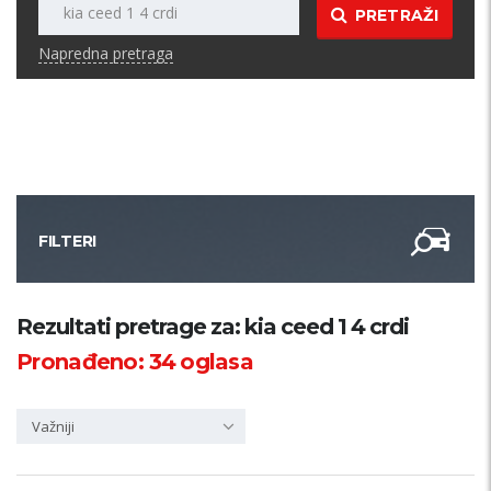
PRETRAŽI
Napredna pretraga
FILTERI
Kategorija
Rezultati pretrage za: kia ceed 1 4 crdi
Pronađeno:
34
oglasa
Županija
Važniji
Samo sa slikom
PRETRAŽI