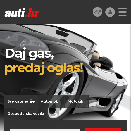
Daj gas,
predaj oglas!
Sve kategorije
Automobili
Motocikli
Gospodarska vozila