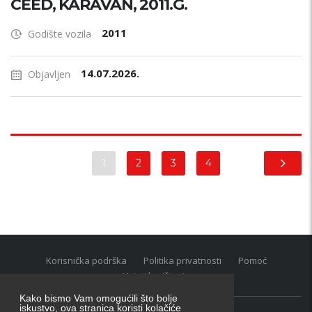
CEED, KARAVAN, 2011.G.
2011
Godište vozila
14.07.2026.
Objavljen
1
2
3
4
Korisnička podrška
Politika privatnosti
Pomoć
Uvjeti korištenja
Kako bismo Vam omogućili što bolje
iskustvo, ova stranica koristi kolačiće