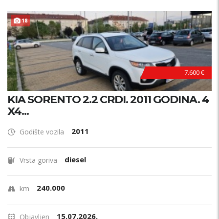
18
7.600 €
KIA SORENTO 2.2 CRDI. 2011 GODINA. 4
X4...
2011
Godište vozila
diesel
Vrsta goriva
240.000
km
15.07.2026.
Objavljen