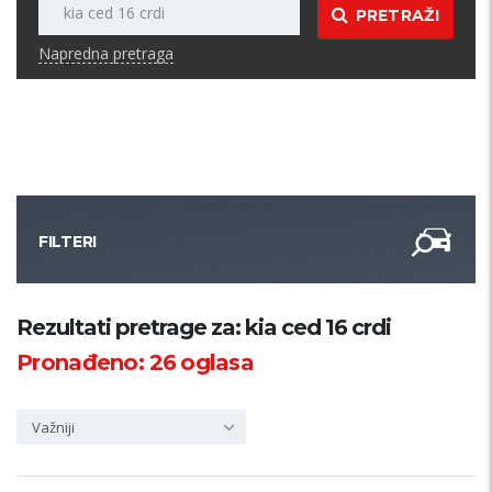
PRETRAŽI
Napredna pretraga
FILTERI
Kategorija
Rezultati pretrage za: kia ced 16 crdi
Pronađeno:
26
oglasa
Županija
Važniji
Samo sa slikom
PRETRAŽI