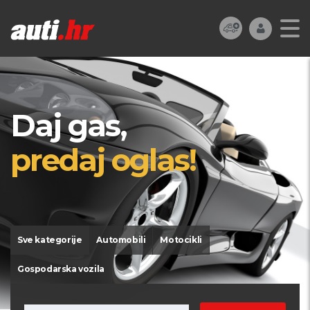
Daj gas,
predaj oglas!
Sve kategorije
Automobili
Motocikli
Gospodarska vozila