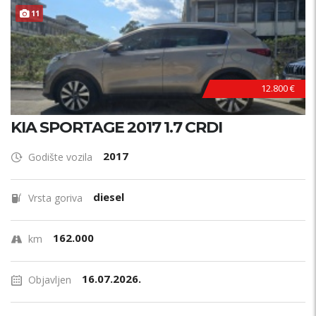
11
12.800 €
KIA SPORTAGE 2017 1.7 CRDI
2017
Godište vozila
diesel
Vrsta goriva
162.000
km
16.07.2026.
Objavljen