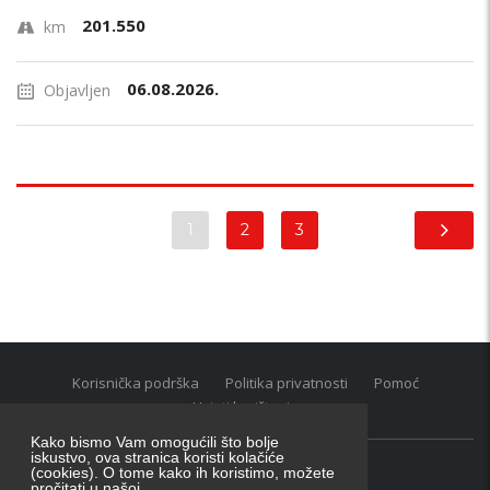
201.550
km
06.08.2026.
Objavljen
1
2
3
Korisnička podrška
Politika privatnosti
Pomoć
Uvjeti korištenja
Kako bismo Vam omogućili što bolje
iskustvo, ova stranica koristi kolačiće
(cookies). O tome kako ih koristimo, možete
Oglasnik grupacija:
posao.hr
|
oglasnik.hr
|
auti.hr
pročitati u našoj