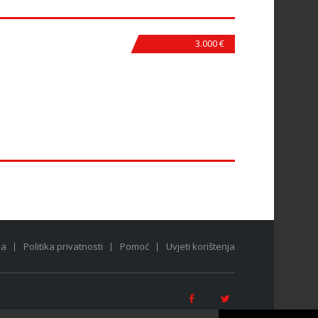
3.000 €
ka
Politika privatnosti
Pomoć
Uvjeti korištenja