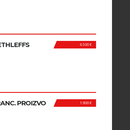
ETHLEFFS
6.500 €
RANC. PROIZVO
1.900 €