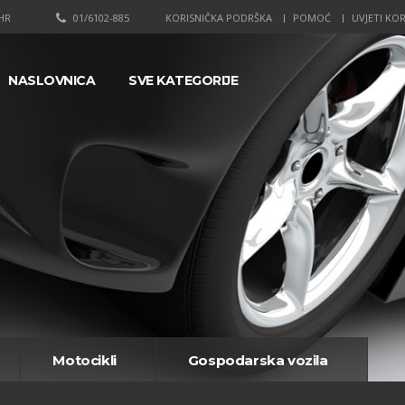
HR
01/6102-885
KORISNIČKA PODRŠKA
POMOĆ
UVJETI KOR
NASLOVNICA
SVE KATEGORIJE
Motocikli
Gospodarska vozila