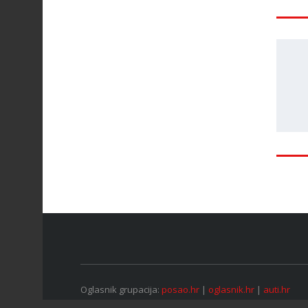
Oglasnik grupacija:
posao.hr
|
oglasnik.hr
|
auti.hr
Tečaj za konverziju u EUR valutu: 1 euro = 7.53450 kn