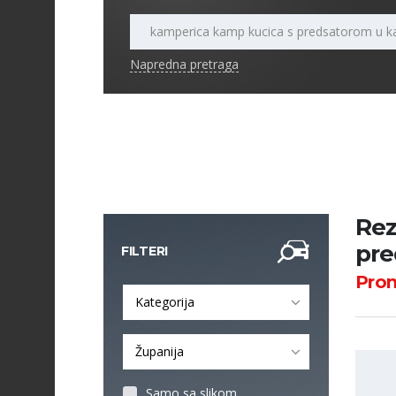
Napredna pretraga
Rez
pre
FILTERI
Pro
Kategorija
Županija
Samo sa slikom