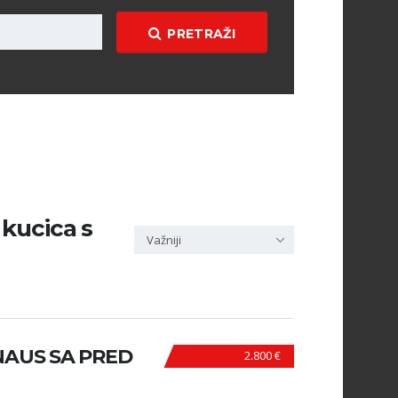
PRETRAŽI
kucica s
Važniji
NAUS SA PRED
2.800 €