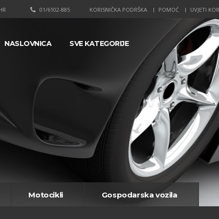
HR
01/6102-885
KORISNIČKA PODRŠKA
POMOĆ
UVJETI KOR
NASLOVNICA
SVE KATEGORIJE
Motocikli
Gospodarska vozila