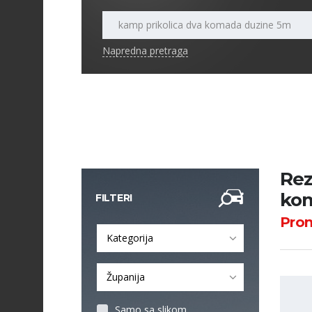
Napredna pretraga
Rez
kom
FILTERI
Pro
Kategorija
Županija
Samo sa slikom