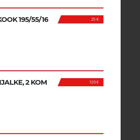
OOK 195/55/16
25 €
IJALKE, 2 KOM
120 €