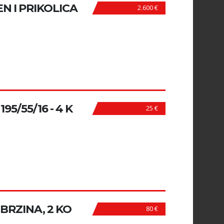
N I PRIKOLICA
2.600 €
5/55/16 - 4 K
25 €
8 BRZINA, 2 KO
80 €