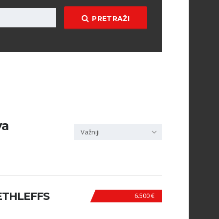
PRETRAŽI
va
Važniji
ETHLEFFS
6.500 €