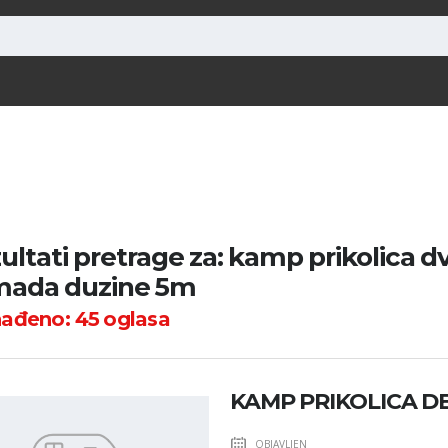
ultati pretrage za: kamp prikolica d
ada duzine 5m
nađeno:
45
oglasa
KAMP PRIKOLICA D
OBJAVLJEN