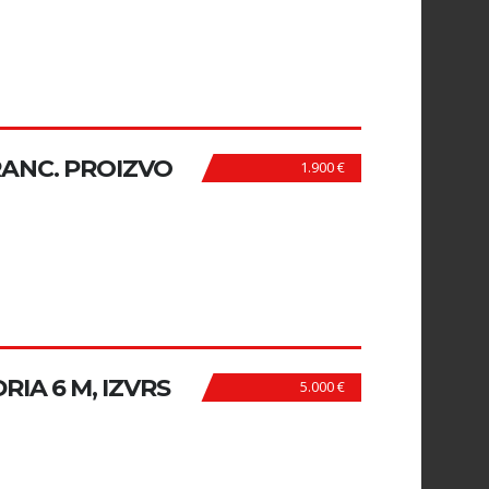
RANC. PROIZVO
1.900 €
IA 6 M, IZVRS
5.000 €