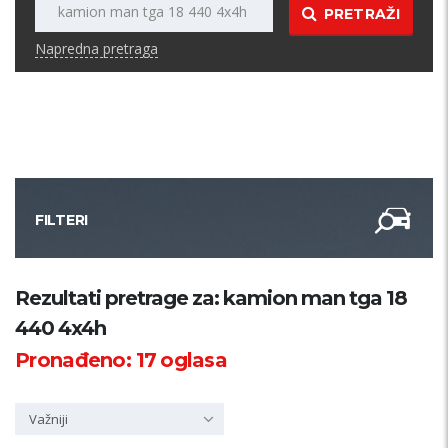
PRETRAŽI
Napredna pretraga
FILTERI
Kategorija
Rezultati pretrage za: kamion man tga 18
440 4x4h
Županija
Pronađeno:
17
oglasa
Samo sa slikom
Važniji
PRETRAŽI