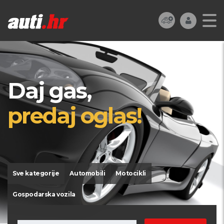
Daj gas,
predaj oglas!
Sve kategorije
Automobili
Motocikli
Gospodarska vozila