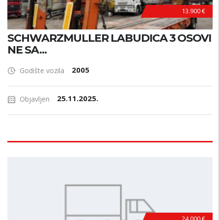
13.900 €
SCHWARZMULLER LABUDICA 3 OSOVI
NE SA...
2005
Godište vozila
25.11.2025.
Objavljen
24.000 €