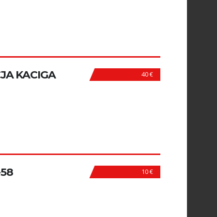
JA KACIGA
40 €
-58
10 €