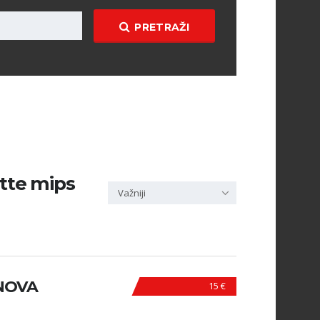
PRETRAŽI
atte mips
Važniji
 NOVA
15 €