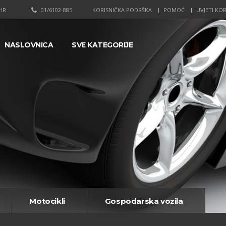
HR
01/6102-885
KORISNIČKA PODRŠKA
POMOĆ
UVJETI KOR
NASLOVNICA
SVE KATEGORIJE
Motocikli
Gospodarska vozila