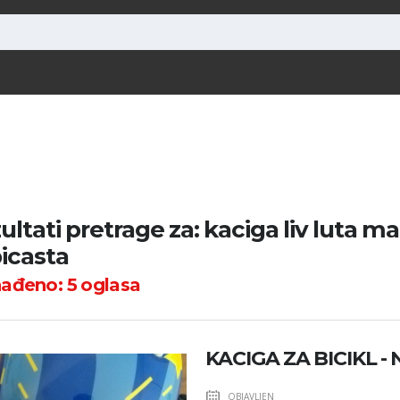
ultati pretrage za: kaciga liv luta m
bicasta
nađeno:
5
oglasa
KACIGA ZA BICIKL -
OBJAVLJEN