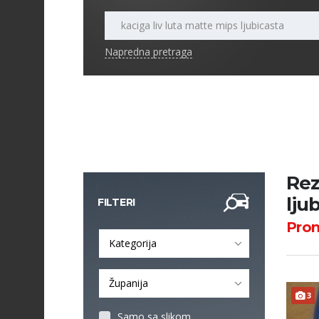
Napredna pretraga
Rez
lju
FILTERI
Pro
Kategorija
Županija
3
Samo sa slikom