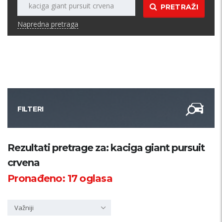
PRETRAŽI
Napredna pretraga
FILTERI
Kategorija
Rezultati pretrage za: kaciga giant pursuit
crvena
Županija
Pronađeno:
17
oglasa
Samo sa slikom
Važniji
PRETRAŽI