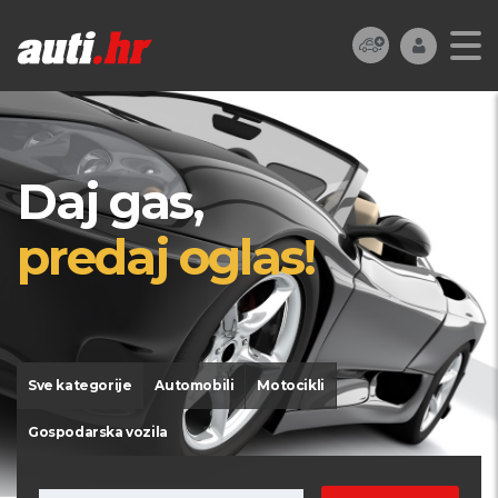
Daj gas,
predaj oglas!
Sve kategorije
Automobili
Motocikli
Gospodarska vozila