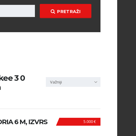
PRETRAŽI
kee 3 0
Važniji
a
IA 6 M, IZVRS
5.000 €