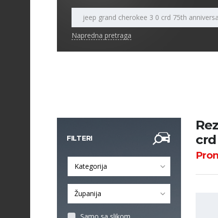
Napredna pretraga
Rez
crd
FILTERI
Pro
Kategorija
Županija
Samo sa slikom