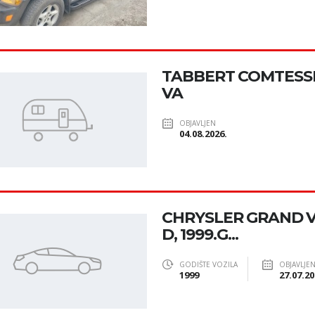
TABBERT COMTESSE 
VA
OBJAVLJEN
04.08.2026.
CHRYSLER GRAND V
D, 1999.G...
GODIŠTE VOZILA
OBJAVLJE
1999
27.07.20