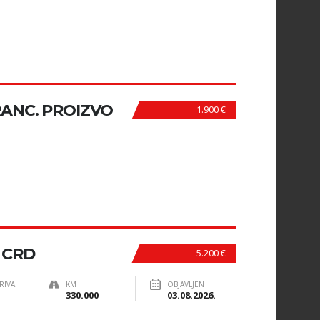
RANC. PROIZVO
1.900 €
 CRD
5.200 €
RIVA
KM
OBJAVLJEN
330.000
03.08.2026.