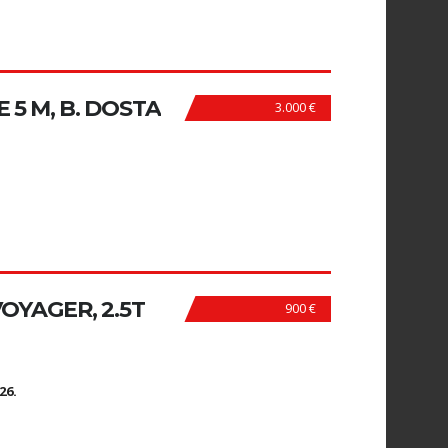
5 M, B. DOSTA
3.000 €
OYAGER, 2.5T
900 €
N
26.