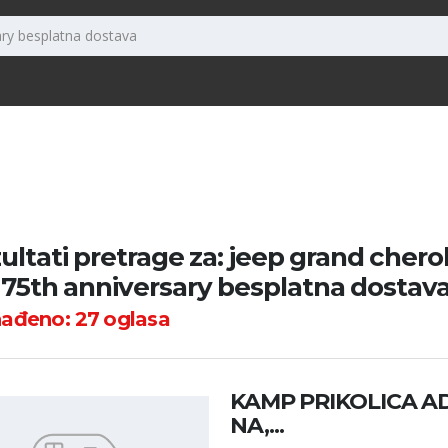
ultati pretrage za: jeep grand chero
 75th anniversary besplatna dostav
nađeno:
27
oglasa
KAMP PRIKOLICA ADR
NA,...