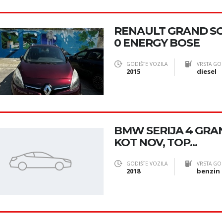
RENAULT GRAND SCEN
0 ENERGY BOSE
GODIŠTE VOZILA
VRSTA GO
2015
diesel
BMW SERIJA 4 GRA
KOT NOV, TOP...
GODIŠTE VOZILA
VRSTA GO
2018
benzin