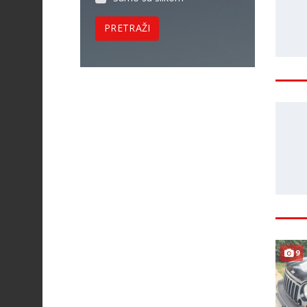
PRETRAŽI
9