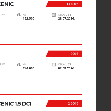
CENIC
13.400 €
RIVA
KM
OBJAVLJEN
122.500
28.07.2026.
1.200 €
RIVA
KM
OBJAVLJEN
244.000
02.08.2026.
NIC 1.5 DCI
2.500 €