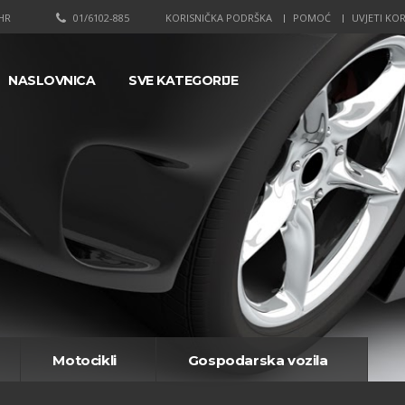
HR
01/6102-885
KORISNIČKA PODRŠKA
POMOĆ
UVJETI KOR
NASLOVNICA
SVE KATEGORIJE
Motocikli
Gospodarska vozila