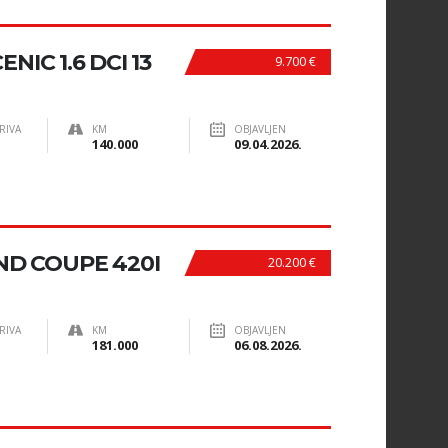
IC 1.6 DCI 13
9.700 €
RIVA
KM
OBJAVLJEN
140.000
09.04.2026.
ND COUPE 420I
20.200 €
RIVA
KM
OBJAVLJEN
181.000
06.08.2026.