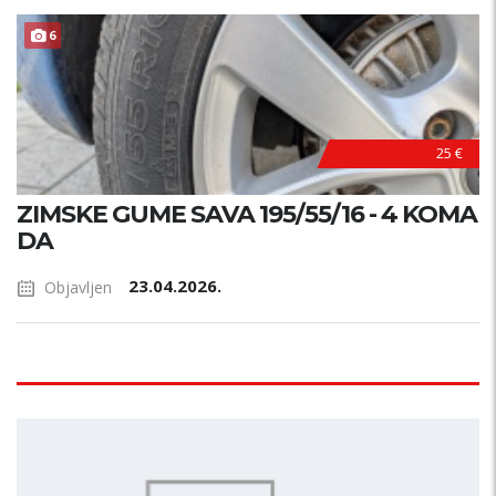
PRILIKA !
6
25 €
ZIMSKE GUME SAVA 195/55/16 - 4 KOMA
DA
23.04.2026.
Objavljen