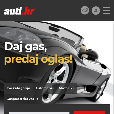
Daj gas,
predaj oglas!
Sve kategorije
Automobili
Motocikli
Gospodarska vozila