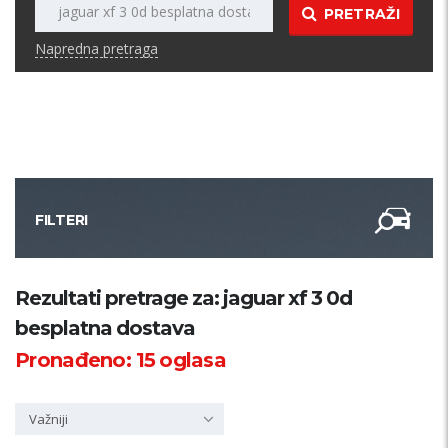
PRETRAŽI
Napredna pretraga
FILTERI
Kategorija
Rezultati pretrage za: jaguar xf 3 0d
besplatna dostava
Županija
Pronađeno:
15
oglasa
Samo sa slikom
Važniji
PRETRAŽI