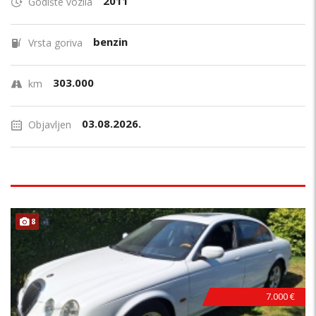
2011
Godište vozila
benzin
Vrsta goriva
303.000
km
03.08.2026.
Objavljen
8
7.000 €