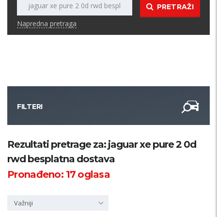
PRETRAŽI
Napredna pretraga
FILTERI
Kategorija
Rezultati pretrage za: jaguar xe pure 2 0d
rwd besplatna dostava
Županija
Pronađeno:
17
oglasa
Samo sa slikom
Važniji
PRETRAŽI