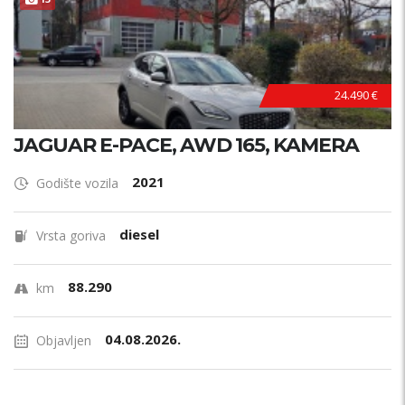
24.490 €
JAGUAR E-PACE, AWD 165, KAMERA
2021
Godište vozila
diesel
Vrsta goriva
88.290
km
04.08.2026.
Objavljen