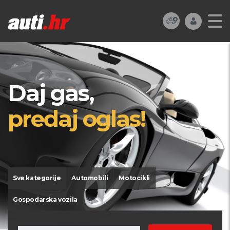
Daj gas,
predaj oglas!
Sve kategorije
Automobili
Motocikli
Gospodarska vozila