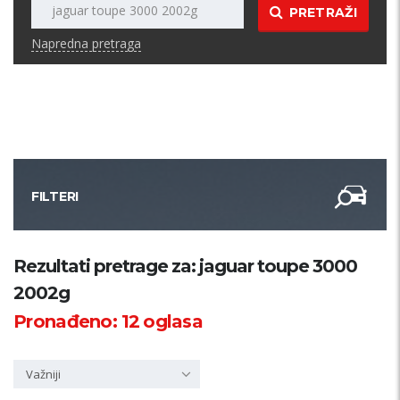
PRETRAŽI
Napredna pretraga
FILTERI
Kategorija
Rezultati pretrage za: jaguar toupe 3000
2002g
Županija
Pronađeno:
12
oglasa
Samo sa slikom
Važniji
PRETRAŽI