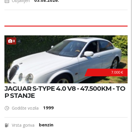
03.08.2026.
Objavljen
8
7.000 €
JAGUAR S-TYPE 4.0 V8 - 47.500KM - TO
P STANJE
1999
Godište vozila
benzin
Vrsta goriva