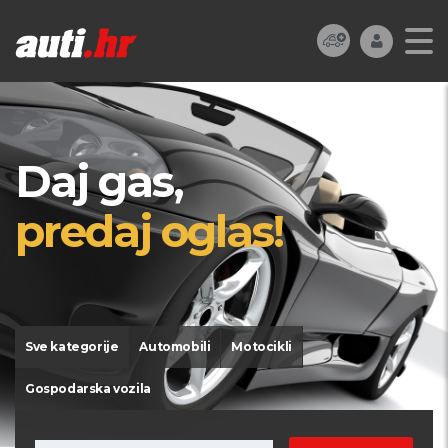
Daj gas,
predaj oglas!
Sve kategorije
Automobili
Motocikli
Gospodarska vozila