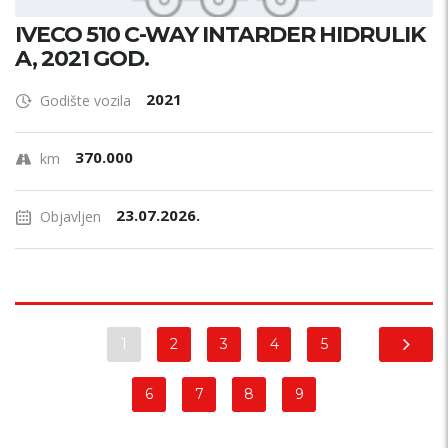
IVECO 510 C-WAY INTARDER HIDRULIK
A, 2021 GOD.
2021
Godište vozila
370.000
km
23.07.2026.
Objavljen
1
2
3
4
5
6
7
8
9