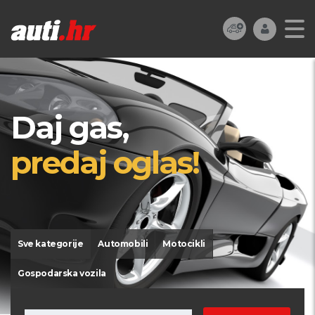
Daj gas,
predaj oglas!
Sve kategorije
Automobili
Motocikli
Gospodarska vozila