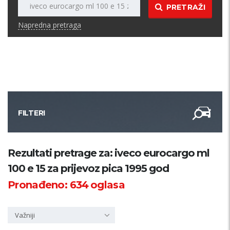
PRETRAŽI
Napredna pretraga
FILTERI
Kategorija
Rezultati pretrage za: iveco eurocargo ml
100 e 15 za prijevoz pica 1995 god
Županija
Pronađeno:
634
oglasa
Samo sa slikom
Važniji
PRETRAŽI