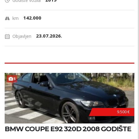
Godište vozila
142.000
km
23.07.2026.
Objavljen
B
E
Z
U
L
A
G
A
J
A
5
N
!
9.500 €
BMW COUPE E92 320D 2008 GODIŠTE