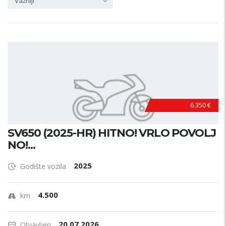
Važniji
6.350 €
SV650 (2025-HR) HITNO! VRLO POVOLJ
NO!...
2025
Godište vozila
4.500
km
20.07.2026.
Objavljen