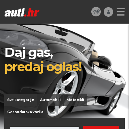
Daj gas,
predaj oglas!
Sve kategorije
Automobili
Motocikli
Gospodarska vozila