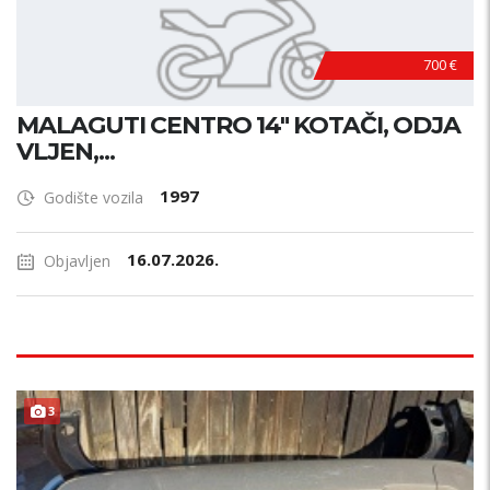
700 €
MALAGUTI CENTRO 14" KOTAČI, ODJA
VLJEN,...
1997
Godište vozila
16.07.2026.
Objavljen
3