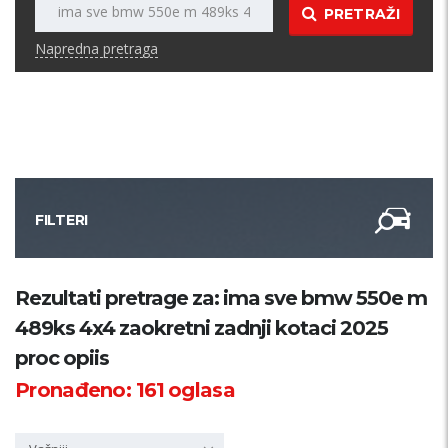
PRETRAŽI
Napredna pretraga
FILTERI
Kategorija
Rezultati pretrage za: ima sve bmw 550e m
489ks 4x4 zaokretni zadnji kotaci 2025
Županija
proc opiis
Pronađeno:
161
oglasa
Samo sa slikom
PRETRAŽI