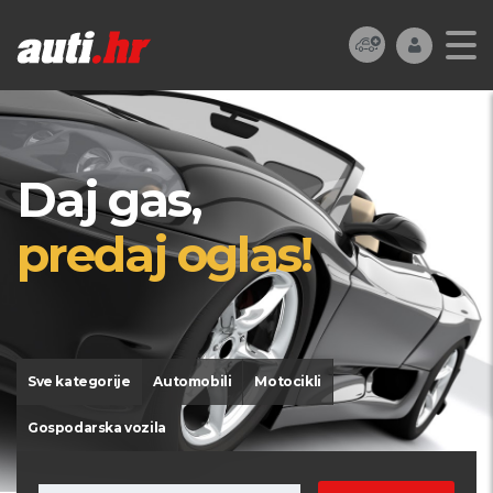
Daj gas,
predaj oglas!
Sve kategorije
Automobili
Motocikli
Gospodarska vozila