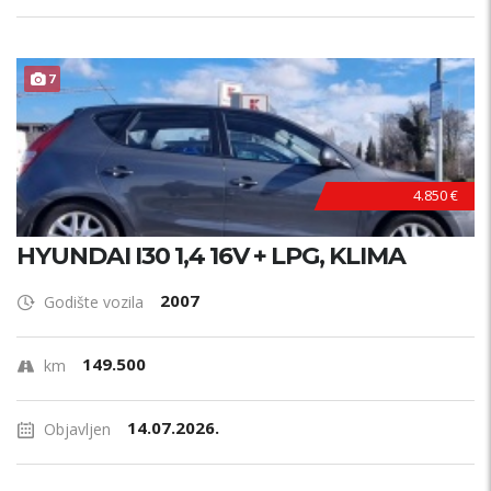
7
4.850 €
HYUNDAI I30 1,4 16V + LPG, KLIMA
2007
Godište vozila
149.500
km
14.07.2026.
Objavljen