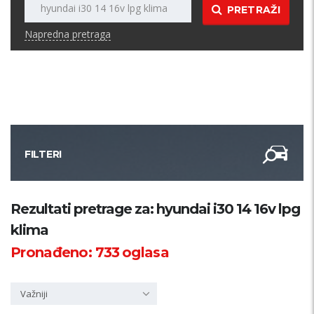
PRETRAŽI
Napredna pretraga
FILTERI
Kategorija
Rezultati pretrage za: hyundai i30 14 16v lpg
klima
Županija
Pronađeno:
733
oglasa
Samo sa slikom
Važniji
PRETRAŽI