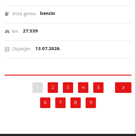
benzin
Vrsta goriva
27.539
km
13.07.2026.
Objavljen
1
2
3
4
5
6
7
8
9