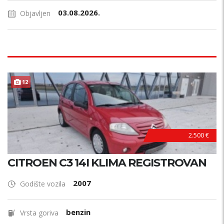
03.08.2026.
Objavljen
12
2.500 €
CITROEN C3 14I KLIMA REGISTROVAN
2007
Godište vozila
benzin
Vrsta goriva