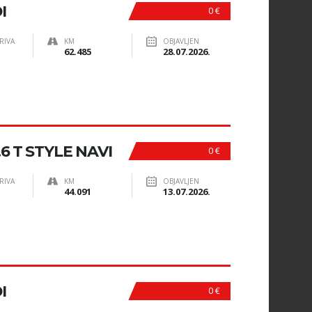
I
0 €
RIVA
KM
OBJAVLJEN
62.485
28.07.2026.
6 T STYLE NAVI
0 €
RIVA
KM
OBJAVLJEN
44.091
13.07.2026.
I
0 €