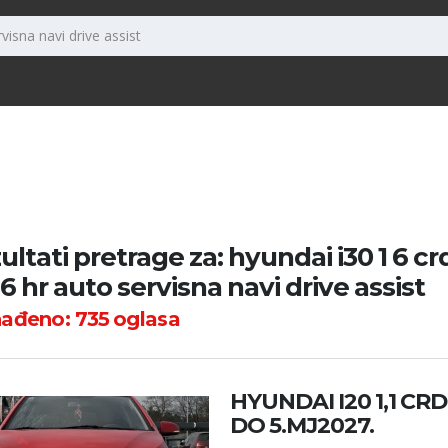
ultati pretrage za: hyundai i30 1 6 crd
6 hr auto servisna navi drive assist
nađeno:
735
oglasa
HYUNDAI I20 1,1 CR
DO 5.MJ2027.