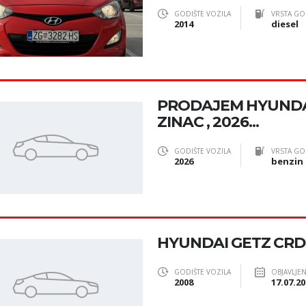
GODIŠTE VOZILA
VRSTA GO
2014
diesel
PRODAJEM HYUNDAI
ZINAC , 2026...
GODIŠTE VOZILA
VRSTA GO
2026
benzin
HYUNDAI GETZ CRDI,
GODIŠTE VOZILA
OBJAVLJE
2008
17.07.20