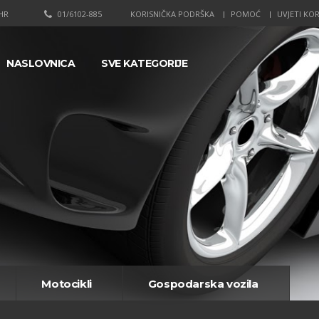
HR
01/6102-885
KORISNIČKA PODRŠKA
POMOĆ
UVJETI KOR
NASLOVNICA
SVE KATEGORIJE
Motocikli
Gospodarska vozila