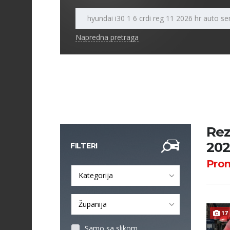
Napredna pretraga
Rez
202
FILTERI
Pro
Kategorija
Županija
17
Samo sa slikom