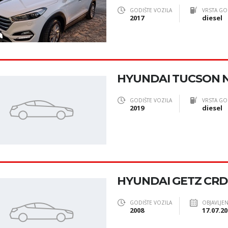
GODIŠTE VOZILA
VRSTA GO
2017
diesel
HYUNDAI TUCSON N L
GODIŠTE VOZILA
VRSTA GO
2019
diesel
HYUNDAI GETZ CRDI,
GODIŠTE VOZILA
OBJAVLJE
2008
17.07.20