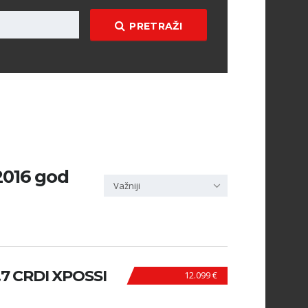
PRETRAŽI
 2016 god
Važniji
7 CRDI XPOSSI
12.099 €