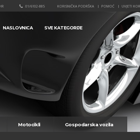
HR
01/6102-885
KORISNIČKA PODRŠKA
POMOĆ
UVJETI KOR
NASLOVNICA
SVE KATEGORIJE
Motocikli
Gospodarska vozila