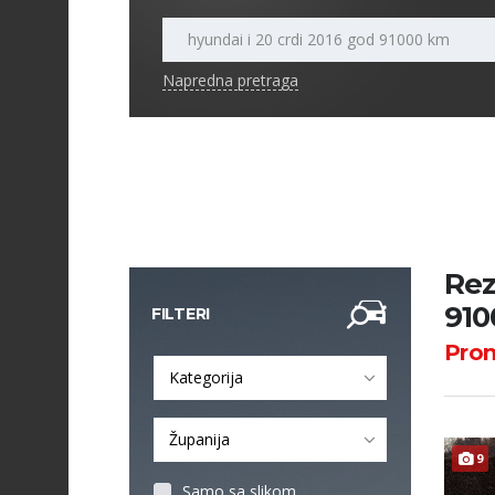
Napredna pretraga
Rez
910
FILTERI
Pro
Kategorija
Županija
9
Samo sa slikom