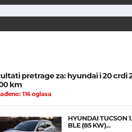
ultati pretrage za: hyundai i 20 crdi
00 km
nađeno:
116
oglasa
HYUNDAI TUCSON 1.
BLE (85 KW)...