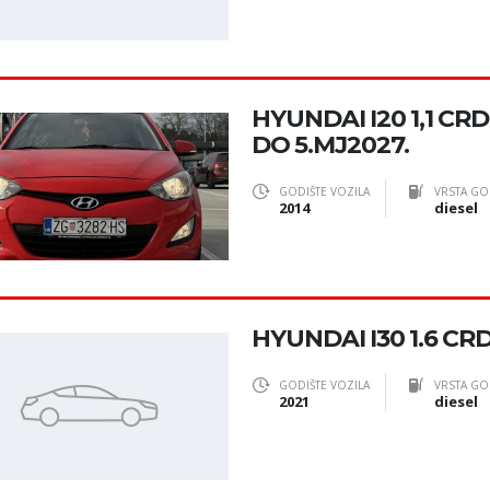
HYUNDAI I20 1,1 CR
DO 5.MJ2027.
GODIŠTE VOZILA
VRSTA GO
2014
diesel
HYUNDAI I30 1.6 CRD
GODIŠTE VOZILA
VRSTA GO
2021
diesel