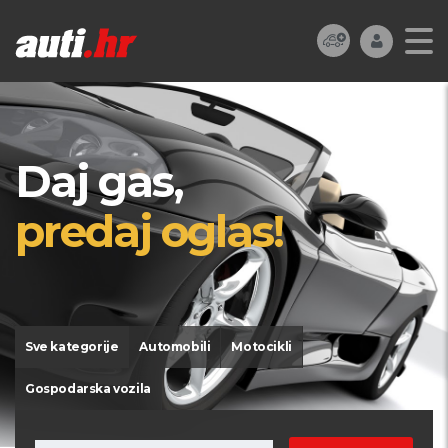
Daj gas,
predaj oglas!
Sve kategorije
Automobili
Motocikli
Gospodarska vozila