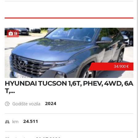
18
34.900 €
HYUNDAI TUCSON 1,6T, PHEV, 4WD, 6A
T,...
2024
Godište vozila
24.511
km