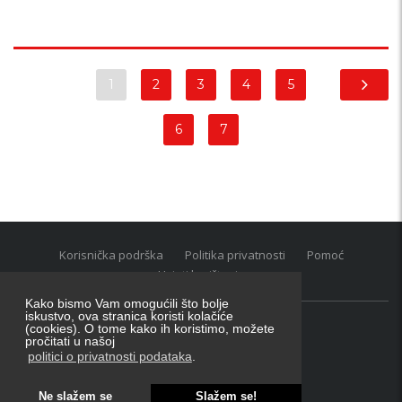
1
2
3
4
5
6
7
Korisnička podrška
Politika privatnosti
Pomoć
Uvjeti korištenja
Kako bismo Vam omogućili što bolje
iskustvo, ova stranica koristi kolačiće
(cookies). O tome kako ih koristimo, možete
Oglasnik grupacija:
posao.hr
|
oglasnik.hr
|
auti.hr
pročitati u našoj
Tečaj za konverziju u EUR valutu: 1 euro = 7.53450 kn
politici o privatnosti podataka
.
Ne slažem se
Slažem se!