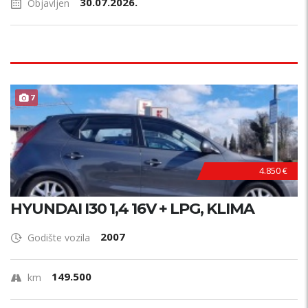
30.07.2026.
Objavljen
7
4.850 €
HYUNDAI I30 1,4 16V + LPG, KLIMA
2007
Godište vozila
149.500
km