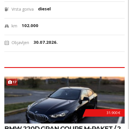
diesel
Vrsta goriva
102.000
km
30.07.2026.
Objavljen
17
31.900 €
BMW 220D GRAN COUPE M-PAKET / 2