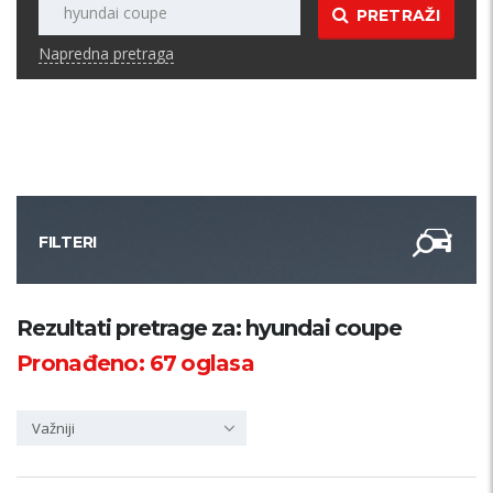
PRETRAŽI
Napredna pretraga
FILTERI
Kategorija
Rezultati pretrage za: hyundai coupe
Pronađeno:
67
oglasa
Županija
Važniji
Samo sa slikom
PRETRAŽI