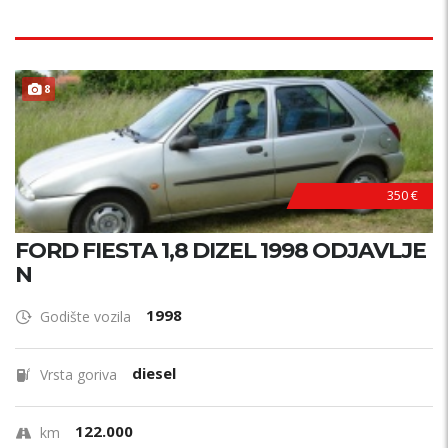
8
AKCIJA !
350 €
FORD FIESTA 1,8 DIZEL 1998 ODJAVLJE
N
1998
Godište vozila
diesel
Vrsta goriva
122.000
km