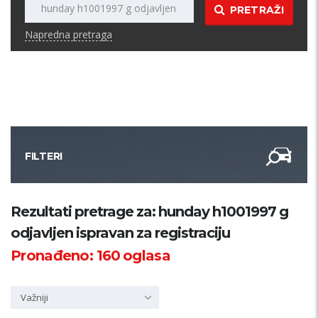
PRETRAŽI
Napredna pretraga
FILTERI
Kategorija
Rezultati pretrage za: hunday h1001997 g
odjavljen ispravan za registraciju
Županija
Pronađeno:
160
oglasa
Samo sa slikom
Važniji
PRETRAŽI