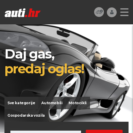
Daj gas,
predaj oglas!
Sve kategorije
Automobili
Motocikli
Gospodarska vozila