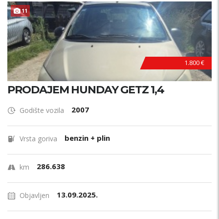
11
1.800 €
PRODAJEM HUNDAY GETZ 1,4
2007
Godište vozila
benzin + plin
Vrsta goriva
286.638
km
13.09.2025.
Objavljen