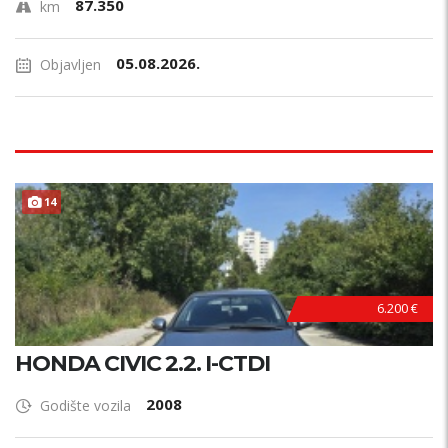
87.350
km
05.08.2026.
Objavljen
14
6.200 €
HONDA CIVIC 2.2. I-CTDI
2008
Godište vozila