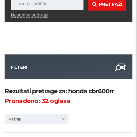
PRETRAŽI
Napredna pretraga
FILTERI
Kategorija
Rezultati pretrage za: honda cbr600rr
Pronađeno:
32
oglasa
Županija
Važniji
Samo sa slikom
PRETRAŽI