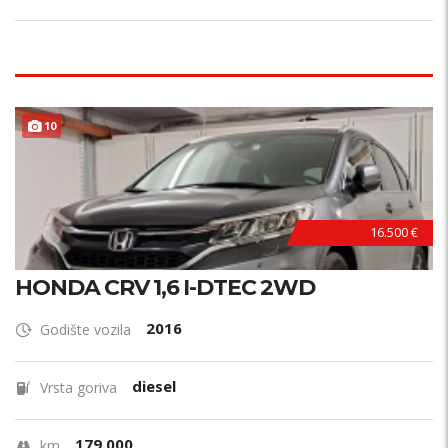
10
16.500 €
HONDA CRV 1,6 I-DTEC 2WD
2016
Godište vozila
diesel
Vrsta goriva
179.000
km