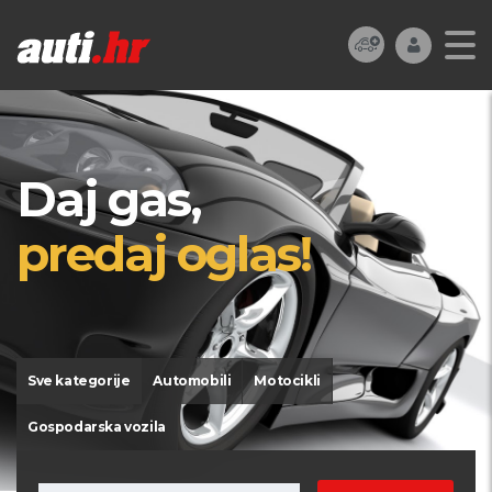
Daj gas,
predaj oglas!
Sve kategorije
Automobili
Motocikli
Gospodarska vozila