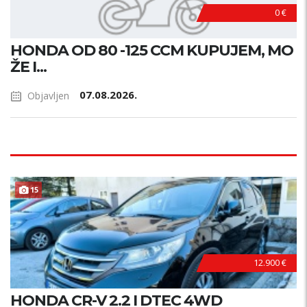
0 €
HONDA OD 80 -125 CCM KUPUJEM, MO
ŽE I...
07.08.2026.
Objavljen
15
12.900 €
HONDA CR-V 2.2 I DTEC 4WD