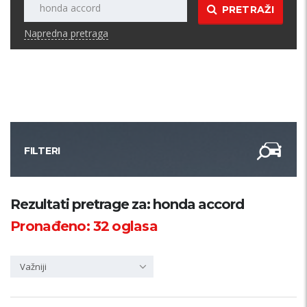
PRETRAŽI
Napredna pretraga
FILTERI
Kategorija
Rezultati pretrage za: honda accord
Pronađeno:
32
oglasa
Županija
Važniji
Samo sa slikom
PRETRAŽI