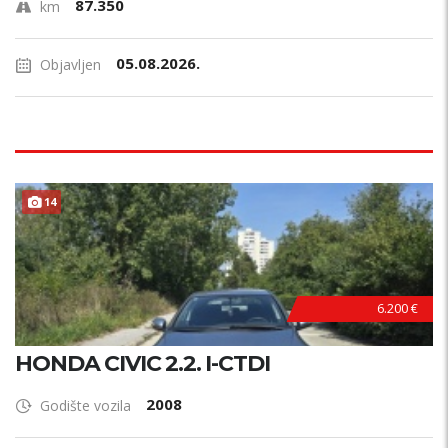
87.350
km
05.08.2026.
Objavljen
14
6.200 €
HONDA CIVIC 2.2. I-CTDI
2008
Godište vozila