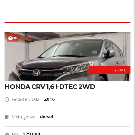
10
16.500 €
HONDA CRV 1,6 I-DTEC 2WD
2016
Godište vozila
diesel
Vrsta goriva
179.000
km