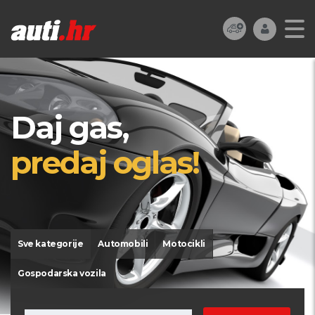
Daj gas,
predaj oglas!
Sve kategorije
Automobili
Motocikli
Gospodarska vozila