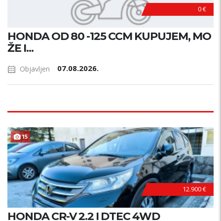
0 €
HONDA OD 80 -125 CCM KUPUJEM, MO
ŽE I...
07.08.2026.
Objavljen
15
12.900 €
HONDA CR-V 2.2 I DTEC 4WD