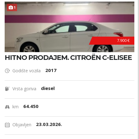
1
7.900 €
HITNO PRODAJEM. CITROËN C-ELISEE
2017
Godište vozila
diesel
Vrsta goriva
64.450
km
23.03.2026.
Objavljen