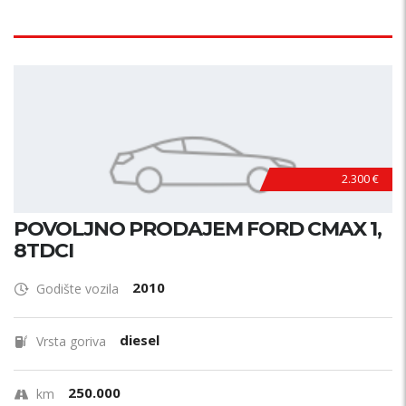
2.300 €
POVOLJNO PRODAJEM FORD CMAX 1,
8TDCI
2010
Godište vozila
diesel
Vrsta goriva
250.000
km