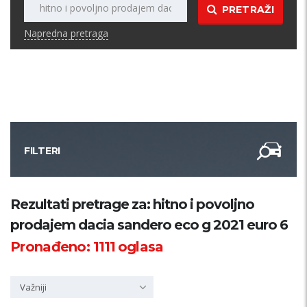
PRETRAŽI
Napredna pretraga
FILTERI
Kategorija
Rezultati pretrage za: hitno i povoljno
prodajem dacia sandero eco g 2021 euro 6
Županija
Pronađeno:
1111
oglasa
Samo sa slikom
Važniji
PRETRAŽI