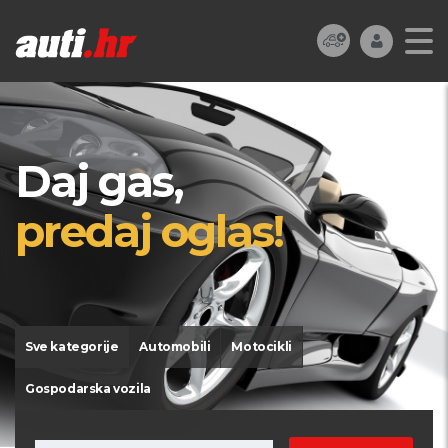
Daj gas,
predaj oglas!
Sve kategorije
Automobili
Motocikli
Gospodarska vozila