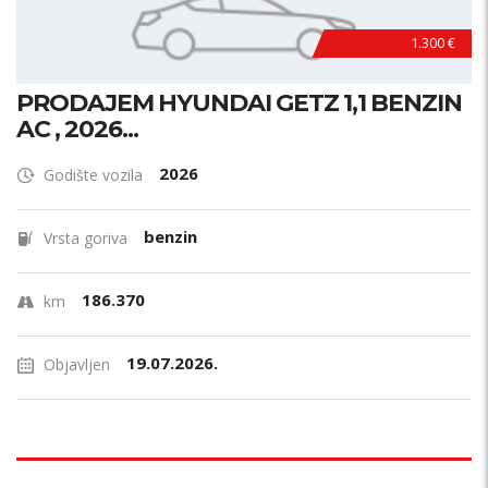
1.300 €
PRODAJEM HYUNDAI GETZ 1,1 BENZIN
AC , 2026...
2026
Godište vozila
benzin
Vrsta goriva
186.370
km
19.07.2026.
Objavljen