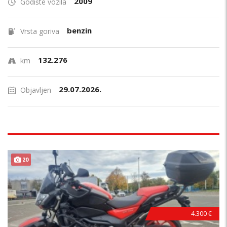
2009
Godište vozila
benzin
Vrsta goriva
132.276
km
29.07.2026.
Objavljen
20
4.300 €