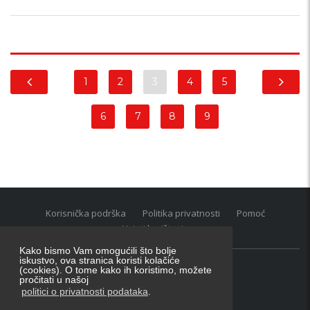
1
2
3
4
5
6
7
8
9
Korisnička podrška
Politika privatnosti
Pomoć
Uvjeti korištenja
Kako bismo Vam omogućili što bolje
iskustvo, ova stranica koristi kolačiće
(cookies). O tome kako ih koristimo, možete
Oglasnik grupacija:
posao.hr
|
oglasnik.hr
|
auti.hr
pročitati u našoj
Tečaj za konverziju u EUR valutu: 1 euro = 7.53450 kn
politici o privatnosti podataka
.