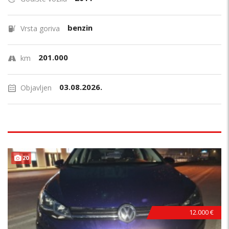
benzin
Vrsta goriva
201.000
km
03.08.2026.
Objavljen
B
E
Z
U
L
A
G
A
J
A
20
N
!
12.000 €