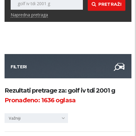
PRETRAŽI
Napredna pretraga
FILTERI
Kategorija
Rezultati pretrage za: golf iv tdi 2001 g
Pronađeno:
1636
oglasa
Županija
Važniji
Samo sa slikom
PRETRAŽI