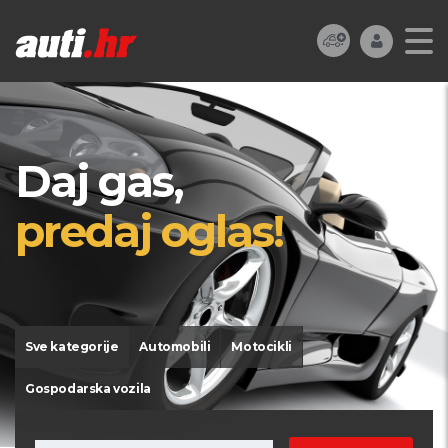
Daj gas,
predaj oglas!
Sve kategorije
Automobili
Motocikli
Gospodarska vozila