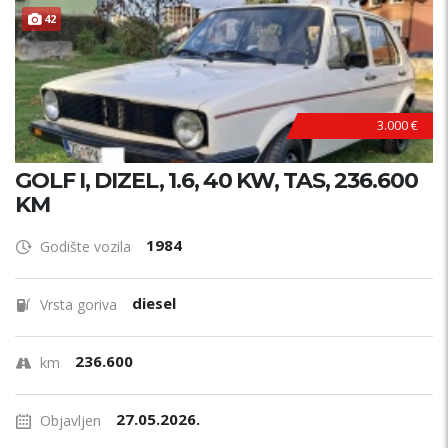
ODRŽAVAN !
42
3.000 €
GOLF I, DIZEL, 1.6, 40 KW, TAS, 236.600
KM
1984
Godište vozila
diesel
Vrsta goriva
236.600
km
27.05.2026.
Objavljen