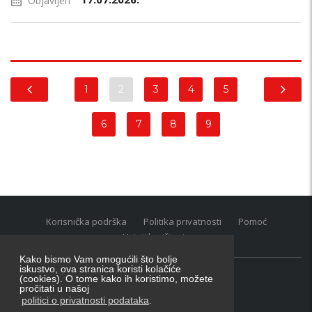
Objavljen
1
2
3
4
5
6
7
8
9
Korisnička podrška
Politika privatnosti
Pomoć
Uvjeti korištenja
Kako bismo Vam omogućili što bolje
iskustvo, ova stranica koristi kolačiće
(cookies). O tome kako ih koristimo, možete
Oglasnik grupacija:
posao.hr
|
oglasnik.hr
|
auti.hr
pročitati u našoj
Tečaj za konverziju u EUR valutu: 1 euro = 7.53450 kn
politici o privatnosti podataka
.