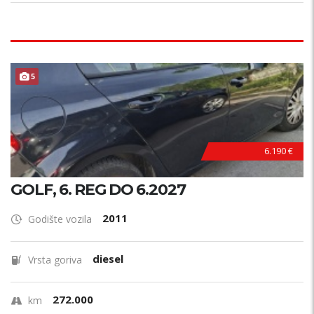
5
6.190 €
GOLF, 6. REG DO 6.2027
2011
Godište vozila
diesel
Vrsta goriva
272.000
km