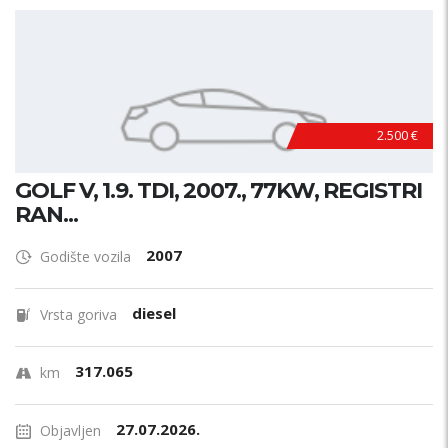
2.500 €
GOLF V, 1.9. TDI, 2007., 77KW, REGISTRI
RAN...
2007
Godište vozila
diesel
Vrsta goriva
317.065
km
27.07.2026.
Objavljen