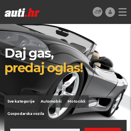
Daj gas,
predaj oglas!
Sve kategorije
Automobili
Motocikli
Gospodarska vozila