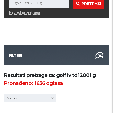
PRETRAŽI
Napredna pretraga
FILTERI
Kategorija
Rezultati pretrage za: golf iv tdi 2001 g
Pronađeno:
1636
oglasa
Županija
Važniji
Samo sa slikom
PRETRAŽI