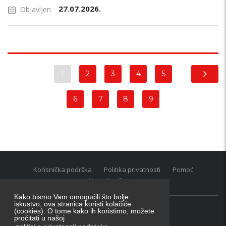
27.07.2026.
Objavljen
1
2
3
4
5
6
7
8
9
Korisnička podrška
Politika privatnosti
Pomoć
Uvjeti korištenja
Kako bismo Vam omogućili što bolje
iskustvo, ova stranica koristi kolačiće
(cookies). O tome kako ih koristimo, možete
Oglasnik grupacija:
posao.hr
|
oglasnik.hr
|
auti.hr
pročitati u našoj
Tečaj za konverziju u EUR valutu: 1 euro = 7.53450 kn