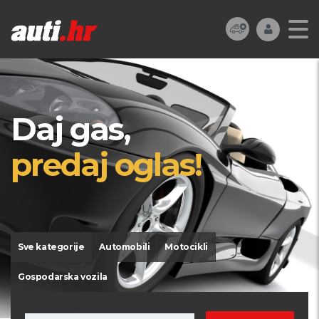
Daj gas,
predaj oglas!
Sve kategorije
Automobili
Motocikli
Gospodarska vozila