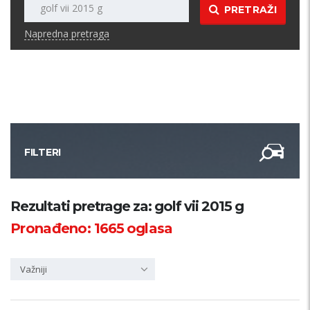
PRETRAŽI
Napredna pretraga
FILTERI
Kategorija
Rezultati pretrage za: golf vii 2015 g
Pronađeno:
1665
oglasa
Županija
Važniji
Samo sa slikom
PRETRAŽI