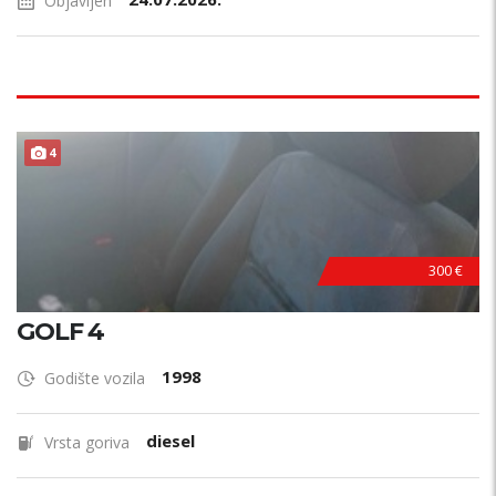
Objavljen
4
300 €
GOLF 4
1998
Godište vozila
diesel
Vrsta goriva