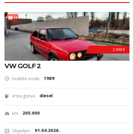
14
2.900 €
VW GOLF 2
1989
Godište vozila
diesel
Vrsta goriva
205.000
km
01.04.2026.
Objavljen