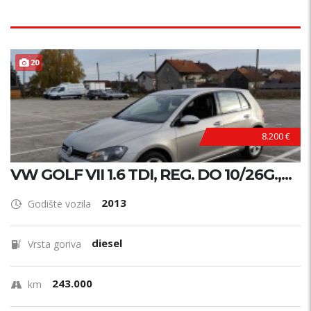
20
8.200 €
VW GOLF VII 1.6 TDI, REG. DO 10/26G.,...
2013
Godište vozila
diesel
Vrsta goriva
243.000
km