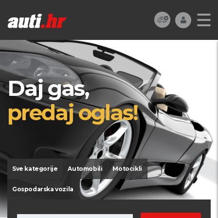
Daj gas,
predaj oglas!
Sve kategorije
Automobili
Motocikli
Gospodarska vozila