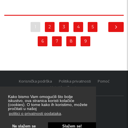
1
2
3
4
5
6
7
8
9
Korisnička podrška
Politika privatnosti
Pomoć
Uvjeti korištenja
Kako bismo Vam omogućili što bolje
iskustvo, ova stranica koristi kolačiće
(cookies). O tome kako ih koristimo, možete
Oglasnik grupacija:
posao.hr
|
oglasnik.hr
|
auti.hr
pročitati u našoj
Tečaj za konverziju u EUR valutu: 1 euro = 7.53450 kn
politici o privatnosti podataka
.
Ne slažem se
Slažem se!