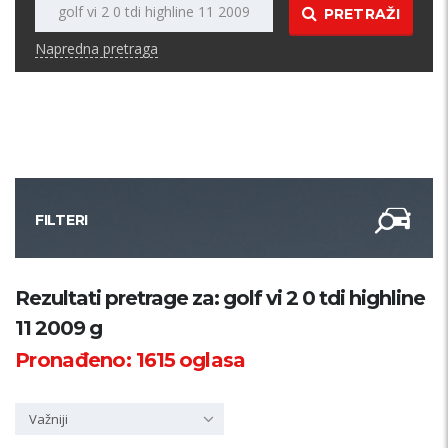
PRETRAŽI
Napredna pretraga
FILTERI
Kategorija
Rezultati pretrage za: golf vi 2 0 tdi highline
11 2009 g
Županija
Pronađeno:
1615
oglasa
Samo sa slikom
Važniji
PRETRAŽI