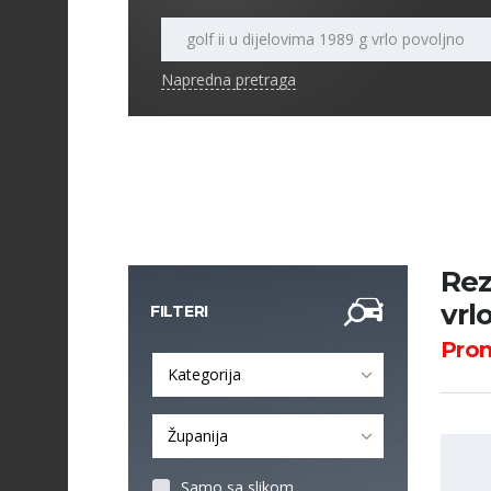
Napredna pretraga
Rez
vrl
FILTERI
Pro
Kategorija
Županija
Samo sa slikom