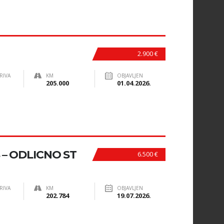
2.900 €
RIVA
KM
OBJAVLJEN
205.000
01.04.2026.
KS – ODLICNO ST
6.500 €
RIVA
KM
OBJAVLJEN
202.784
19.07.2026.