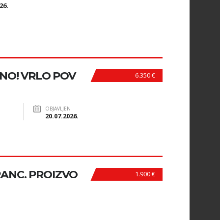
26.
TNO! VRLO POV
6.350 €
OBJAVLJEN
20.07.2026.
RANC. PROIZVO
1.900 €