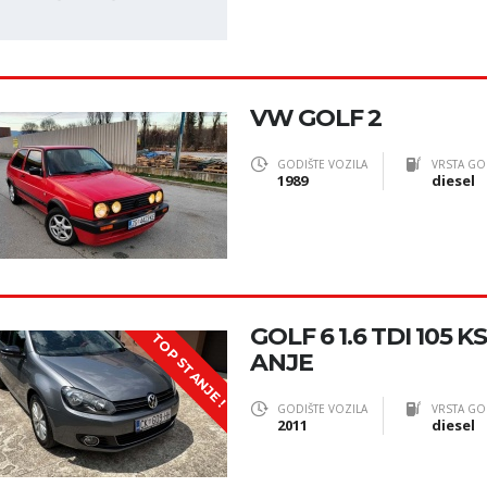
VW GOLF 2
GODIŠTE VOZILA
VRSTA GO
1989
diesel
GOLF 6 1.6 TDI 105 
TOP STANJE !
ANJE
GODIŠTE VOZILA
VRSTA GO
2011
diesel