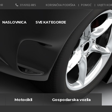
HR
01/6102-885
KORISNIČKA PODRŠKA
POMOĆ
UVJETI KOR
NASLOVNICA
SVE KATEGORIJE
Motocikli
Gospodarska vozila