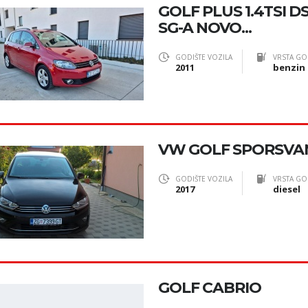
GOLF PLUS 1.4TSI D
SG-A NOVO...
GODIŠTE VOZILA
VRSTA GO
2011
benzin
VW GOLF SPORSVA
GODIŠTE VOZILA
VRSTA GO
2017
diesel
GOLF CABRIO