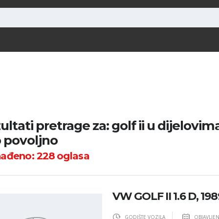
ultati pretrage za: golf ii u dijelovim
o povoljno
nađeno:
228
oglasa
VW GOLF II 1.6 D, 198
GODIŠTE VOZILA
OBJAVLJE