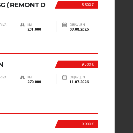
SG ( REMONT D
8.800 €
RIVA
KM
OBJAVLJEN
201.000
03.08.2026.
N
9.500 €
RIVA
KM
OBJAVLJEN
270.000
11.07.2026.
9.900 €