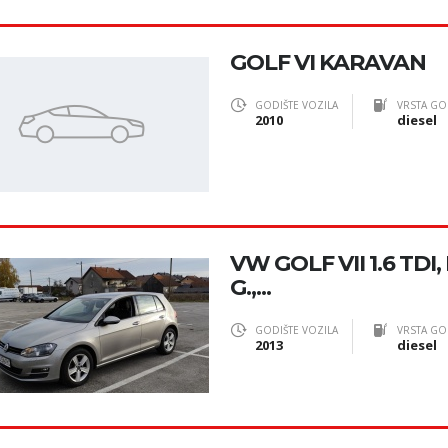
GOLF VI KARAVAN
GODIŠTE VOZILA
VRSTA GO
2010
diesel
VW GOLF VII 1.6 TDI,
G.,...
GODIŠTE VOZILA
VRSTA GO
2013
diesel