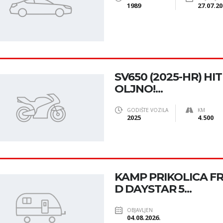
1989
27.07.20
SV650 (2025-HR) HI
OLJNO!...
GODIŠTE VOZILA
KM
2025
4.500
KAMP PRIKOLICA F
D DAYSTAR 5...
OBJAVLJEN
04.08.2026.