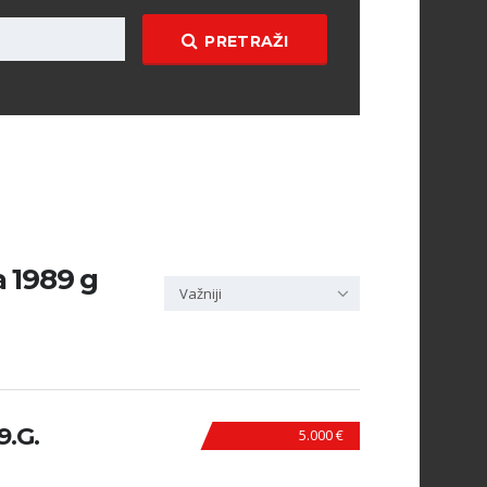
PRETRAŽI
a 1989 g
Važniji
9.G.
5.000 €
N