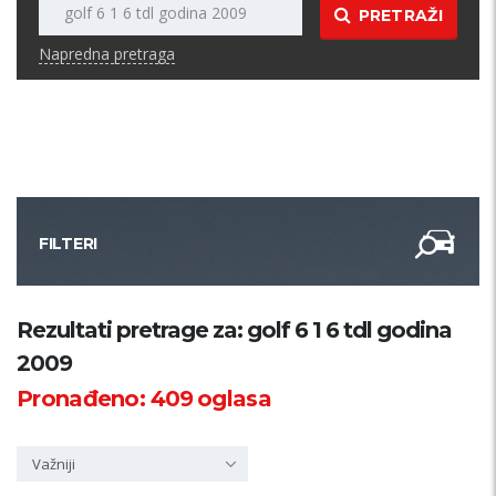
PRETRAŽI
Napredna pretraga
FILTERI
Kategorija
Rezultati pretrage za: golf 6 1 6 tdl godina
2009
Županija
Pronađeno:
409
oglasa
Samo sa slikom
Važniji
PRETRAŽI