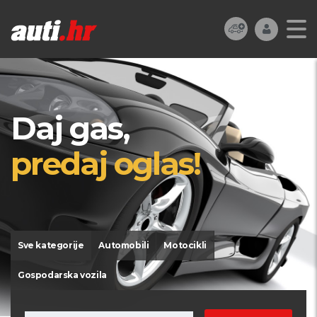
Daj gas,
predaj oglas!
Sve kategorije
Automobili
Motocikli
Gospodarska vozila