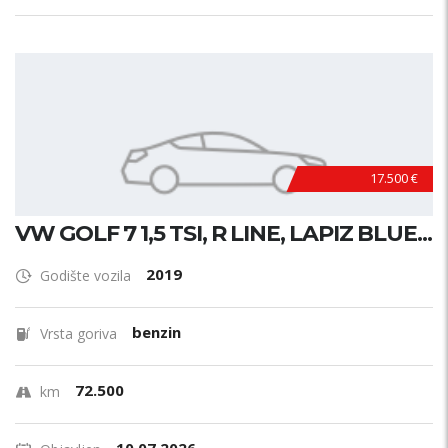
17.500 €
VW GOLF 7 1,5 TSI, R LINE, LAPIZ BLUE...
2019
Godište vozila
benzin
Vrsta goriva
72.500
km