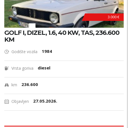
3.000 €
GOLF I, DIZEL, 1.6, 40 KW, TAS, 236.600
KM
1984
Godište vozila
diesel
Vrsta goriva
236.600
km
27.05.2026.
Objavljen