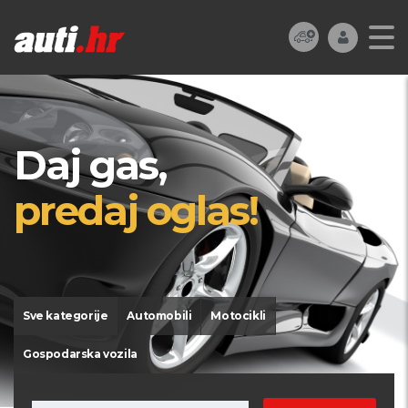
Daj gas,
predaj oglas!
Sve kategorije
Automobili
Motocikli
Gospodarska vozila