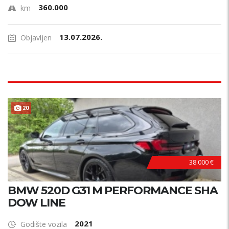
360.000
km
13.07.2026.
Objavljen
20
38.000 €
BMW 520D G31 M PERFORMANCE SHA
DOW LINE
2021
Godište vozila