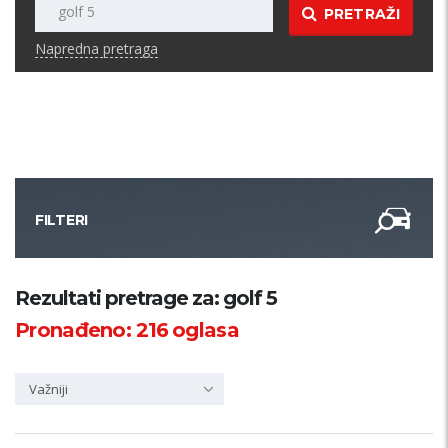
PRETRAŽI
Napredna pretraga
FILTERI
Kategorija
Rezultati pretrage za: golf 5
Pronađeno:
216
oglasa
Županija
Važniji
Samo sa slikom
PRETRAŽI