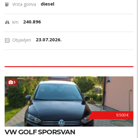
diesel
Vrsta goriva
240.896
km
23.07.2026.
Objavljen
5
9.500 €
VW GOLF SPORSVAN