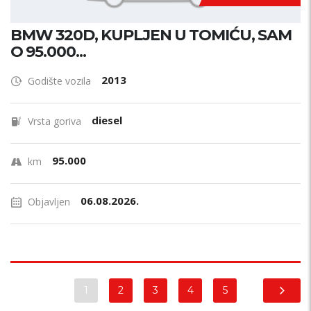
BMW 320D, KUPLJEN U TOMIĆU, SAM
O 95.000...
2013
Godište vozila
diesel
Vrsta goriva
95.000
km
06.08.2026.
Objavljen
1
2
3
4
5