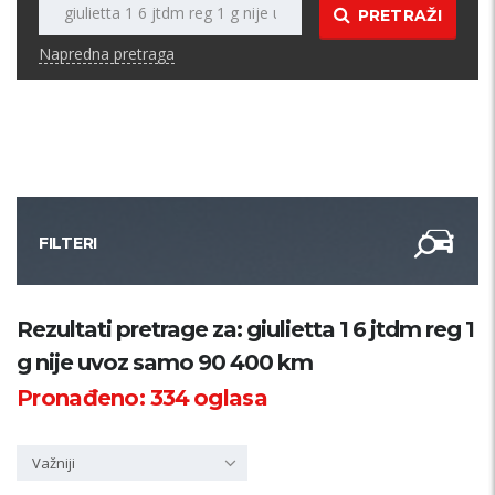
PRETRAŽI
Napredna pretraga
FILTERI
Kategorija
Rezultati pretrage za: giulietta 1 6 jtdm reg 1
g nije uvoz samo 90 400 km
Županija
Pronađeno:
334
oglasa
Samo sa slikom
Važniji
PRETRAŽI