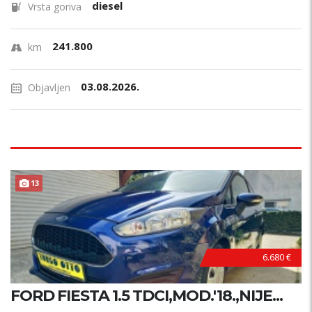
diesel
Vrsta goriva
241.800
km
03.08.2026.
Objavljen
13
6.680 €
FORD FIESTA 1.5 TDCI,MOD.'18.,NIJE...