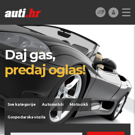
Daj gas,
predaj oglas!
Sve kategorije
Automobili
Motocikli
Gospodarska vozila