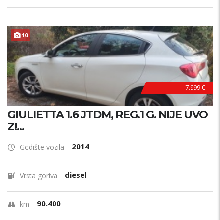
10
7.999 €
GIULIETTA 1.6 JTDM, REG.1 G. NIJE UVO
Z!...
2014
Godište vozila
diesel
Vrsta goriva
90.400
km