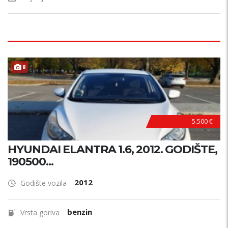
8
5.500 €
HYUNDAI ELANTRA 1.6, 2012. GODIŠTE,
190500...
2012
Godište vozila
benzin
Vrsta goriva