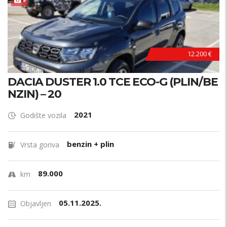
12.200 €
DACIA DUSTER 1.0 TCE ECO-G (PLIN/BE
NZIN) – 20
2021
Godište vozila
benzin + plin
Vrsta goriva
89.000
km
05.11.2025.
Objavljen