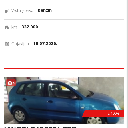
benzin
Vrsta goriva
332.000
km
10.07.2026.
Objavljen
4
2.100 €