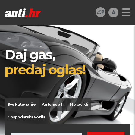
Daj gas,
predaj oglas!
Sve kategorije
Automobili
Motocikli
Gospodarska vozila