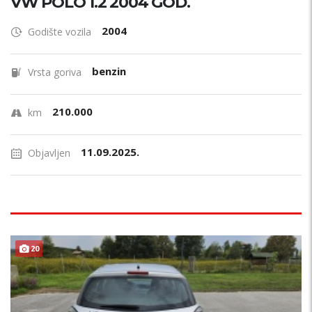
VW POLO 1.2 2004 GOD.
2004
Godište vozila
benzin
Vrsta goriva
210.000
km
11.09.2025.
Objavljen
20