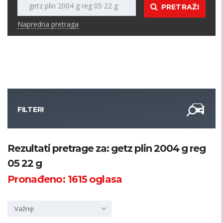
PRETRAŽI
Napredna pretraga
FILTERI
Kategorija
Rezultati pretrage za: getz plin 2004 g reg
05 22 g
Županija
Pronađeno:
1615
oglasa
Samo sa slikom
Važniji
PRETRAŽI