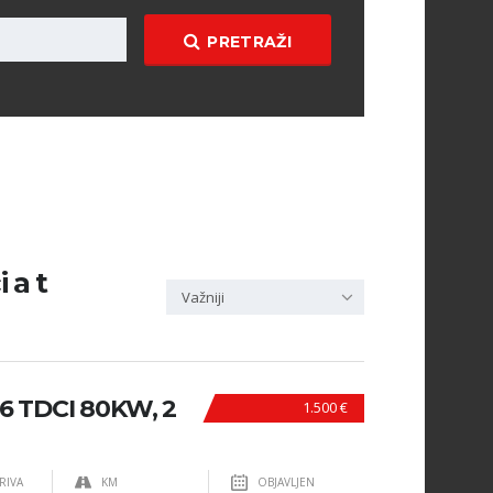
PRETRAŽI
 a t
Važniji
6 TDCI 80KW, 2
1.500 €
RIVA
KM
OBJAVLJEN