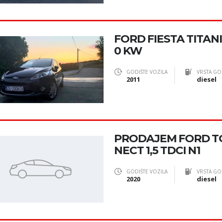
FORD FIESTA TITANIU
0 KW
GODIŠTE VOZILA
VRSTA GO
2011
diesel
PRODAJEM FORD T
NECT 1,5 TDCI N1
GODIŠTE VOZILA
VRSTA GO
2020
diesel