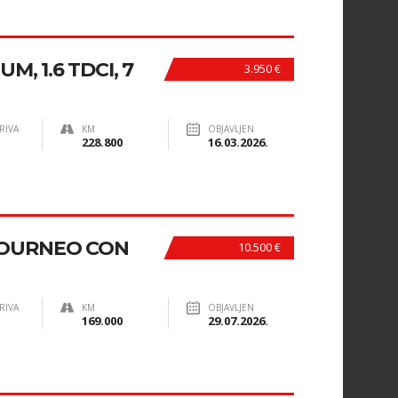
M, 1.6 TDCI, 7
3.950 €
RIVA
KM
OBJAVLJEN
228.800
16.03.2026.
OURNEO CON
10.500 €
RIVA
KM
OBJAVLJEN
169.000
29.07.2026.