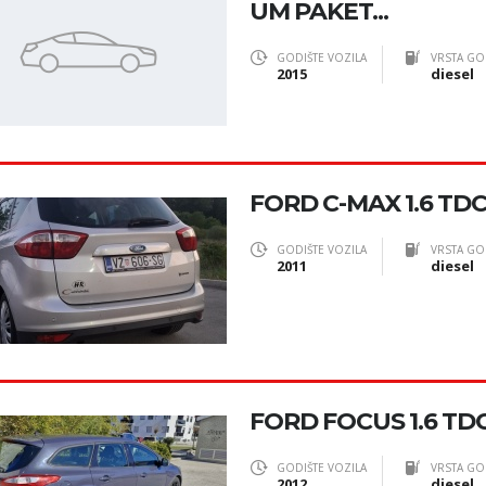
UM PAKET...
GODIŠTE VOZILA
VRSTA GO
2015
diesel
FORD C-MAX 1.6 TDC
GODIŠTE VOZILA
VRSTA GO
2011
diesel
FORD FOCUS 1.6 TD
GODIŠTE VOZILA
VRSTA GO
2012
diesel