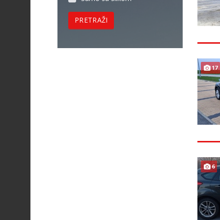
PRETRAŽI
17
6