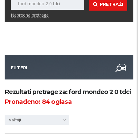
PRETRAŽI
Napredna pretraga
FILTERI
Kategorija
Rezultati pretrage za: ford mondeo 2 0 tdci
Pronađeno:
84
oglasa
Županija
Važniji
Samo sa slikom
PRETRAŽI