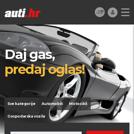
Daj gas,
predaj oglas!
Sve kategorije
Automobili
Motocikli
Gospodarska vozila