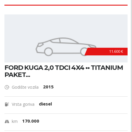
11.600 €
FORD KUGA 2,0 TDCI 4X4 •• TITANIUM
PAKET...
2015
Godište vozila
diesel
Vrsta goriva
170.000
km