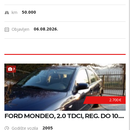
50.000
km
06.08.2026.
Objavljen
7
2.700 €
FORD MONDEO, 2.0 TDCI, REG. DO 10....
2005
Godište vozila