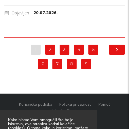
20.07.2026.
Objavljen
1
2
3
4
5
6
7
8
9
Korisnička podrška
Politika privatnosti
Pomoć
Uvjeti korištenja
Kako bismo Vam omogućili što bolje
iskustvo, ova stranica koristi kolačiće
(cookies). O tome kako ih koristimo, možete