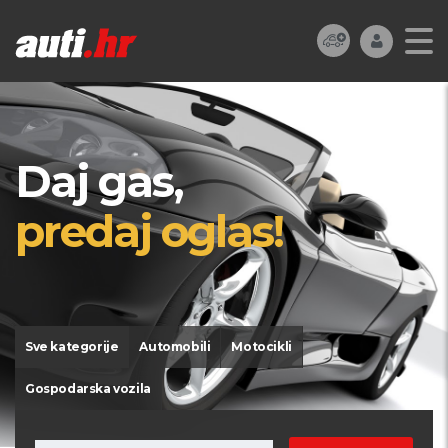
Daj gas,
predaj oglas!
Sve kategorije
Automobili
Motocikli
Gospodarska vozila