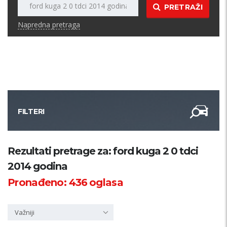
PRETRAŽI
Napredna pretraga
FILTERI
Kategorija
Rezultati pretrage za: ford kuga 2 0 tdci
2014 godina
Županija
Pronađeno:
436
oglasa
Samo sa slikom
Važniji
PRETRAŽI