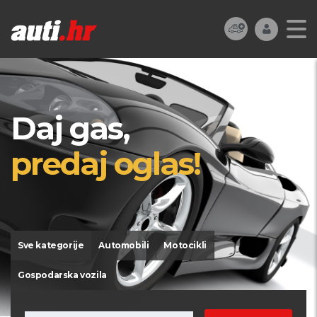
Daj gas,
predaj oglas!
Sve kategorije
Automobili
Motocikli
Gospodarska vozila