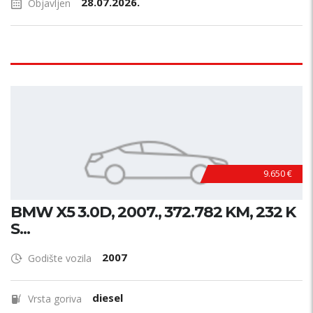
28.07.2026.
Objavljen
9.650 €
BMW X5 3.0D, 2007., 372.782 KM, 232 K
S...
2007
Godište vozila
diesel
Vrsta goriva