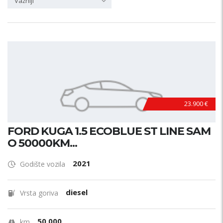
Važniji
23.900 €
FORD KUGA 1.5 ECOBLUE ST LINE SAM
O 50000KM...
2021
Godište vozila
diesel
Vrsta goriva
50.000
km