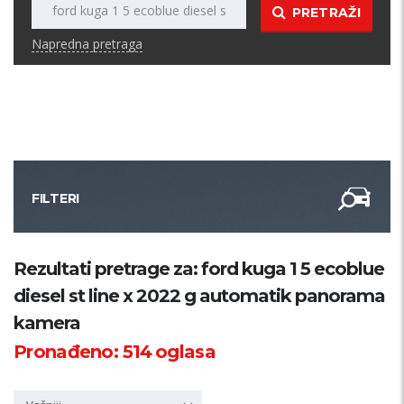
PRETRAŽI
Napredna pretraga
FILTERI
Kategorija
Rezultati pretrage za: ford kuga 1 5 ecoblue
diesel st line x 2022 g automatik panorama
Županija
kamera
Pronađeno:
514
oglasa
Samo sa slikom
PRETRAŽI