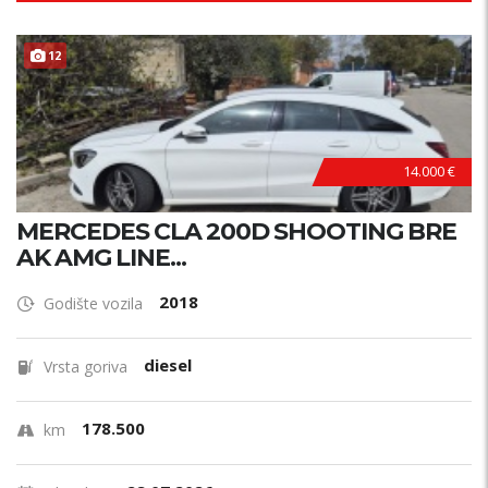
12
14.000 €
MERCEDES CLA 200D SHOOTING BRE
AK AMG LINE...
2018
Godište vozila
diesel
Vrsta goriva
178.500
km