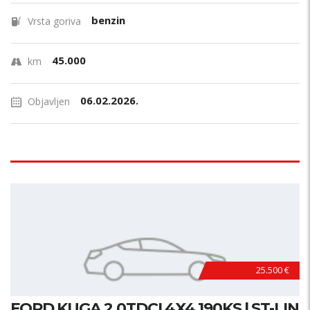
benzin
Vrsta goriva
45.000
km
06.02.2026.
Objavljen
25.500 €
FORD KUGA 2.0TDCI 4X4 190KS | ST-LIN