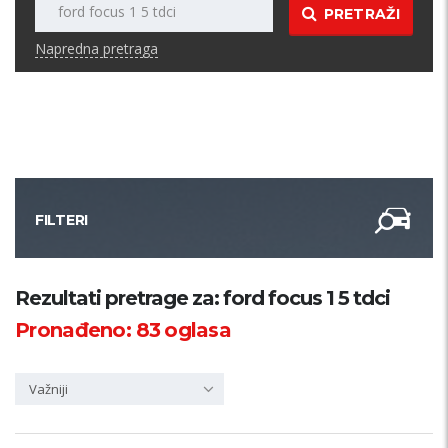
PRETRAŽI
Napredna pretraga
FILTERI
Kategorija
Rezultati pretrage za: ford focus 1 5 tdci
Pronađeno:
83
oglasa
Županija
Važniji
Samo sa slikom
PRETRAŽI