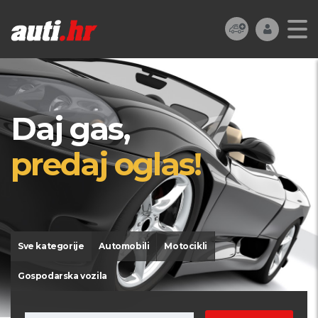
Daj gas,
predaj oglas!
Sve kategorije
Automobili
Motocikli
Gospodarska vozila