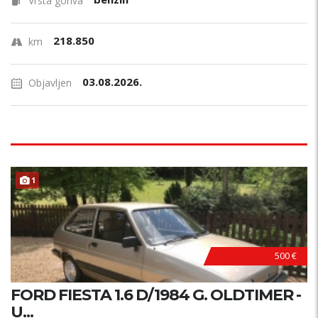
Vrsta goriva
218.850
km
03.08.2026.
Objavljen
1
500 €
FORD FIESTA 1.6 D/1984 G. OLDTIMER -
U...