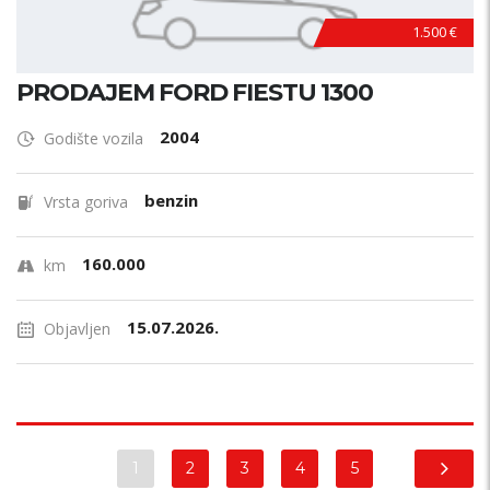
1.500 €
PRODAJEM FORD FIESTU 1300
2004
Godište vozila
benzin
Vrsta goriva
160.000
km
15.07.2026.
Objavljen
1
2
3
4
5