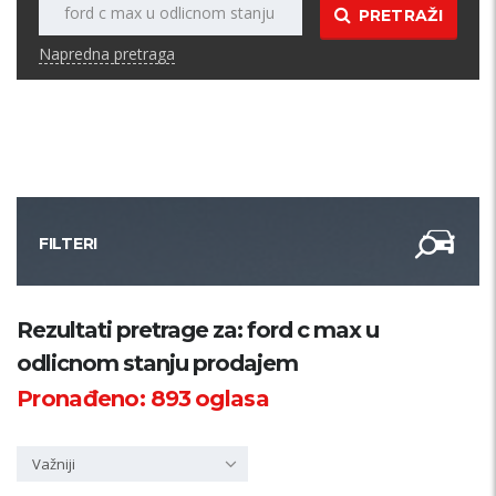
PRETRAŽI
Napredna pretraga
FILTERI
Kategorija
Rezultati pretrage za: ford c max u
odlicnom stanju prodajem
Županija
Pronađeno:
893
oglasa
Samo sa slikom
Važniji
PRETRAŽI