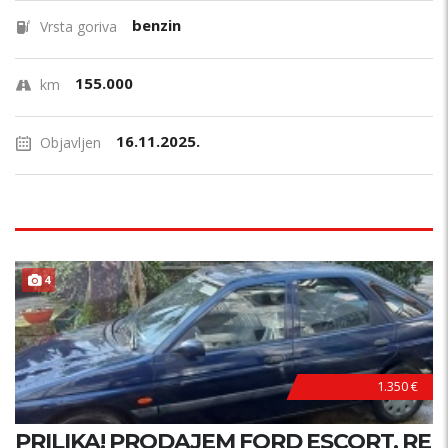
benzin
Vrsta goriva
155.000
km
16.11.2025.
Objavljen
4
1.350 €
PRILIKA! PRODAJEM FORD ESCORT, RE