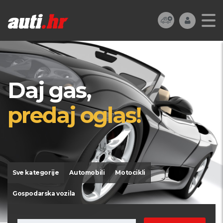
Daj gas,
predaj oglas!
Sve kategorije
Automobili
Motocikli
Gospodarska vozila