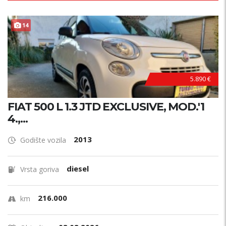
14
5.890 €
FIAT 500 L 1.3 JTD EXCLUSIVE, MOD.'1
4.,...
2013
Godište vozila
diesel
Vrsta goriva
216.000
km