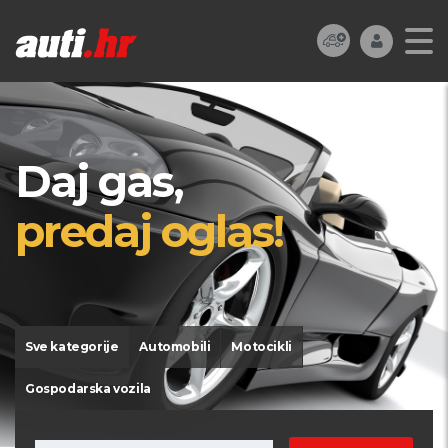
Daj gas,
predaj oglas!
Sve kategorije
Automobili
Motocikli
Gospodarska vozila