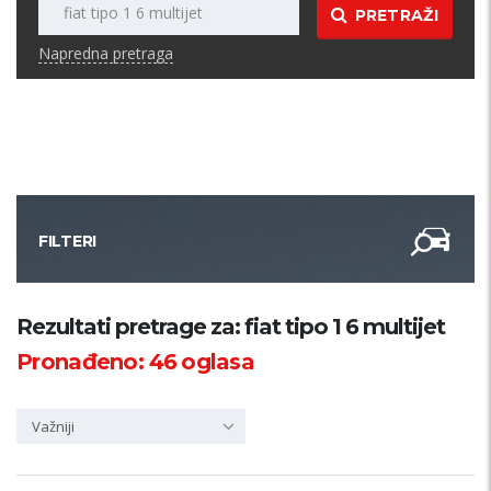
PRETRAŽI
Napredna pretraga
FILTERI
Kategorija
Rezultati pretrage za: fiat tipo 1 6 multijet
Pronađeno:
46
oglasa
Županija
Važniji
Samo sa slikom
PRETRAŽI