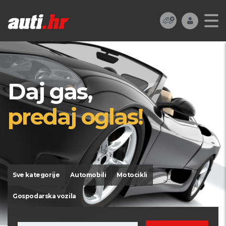
Daj gas,
predaj oglas!
Sve kategorije
Automobili
Motocikli
Gospodarska vozila