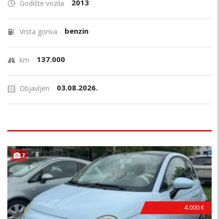
2013
Godište vozila
benzin
Vrsta goriva
137.000
km
03.08.2026.
Objavljen
7
4.000 €