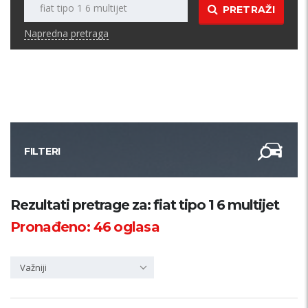
PRETRAŽI
Napredna pretraga
FILTERI
Kategorija
Rezultati pretrage za: fiat tipo 1 6 multijet
Pronađeno:
46
oglasa
Županija
Važniji
Samo sa slikom
PRETRAŽI