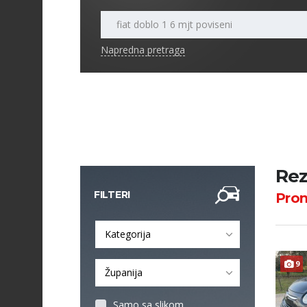
Napredna pretraga
Rez
FILTERI
Pro
Kategorija
9
Županija
Samo sa slikom