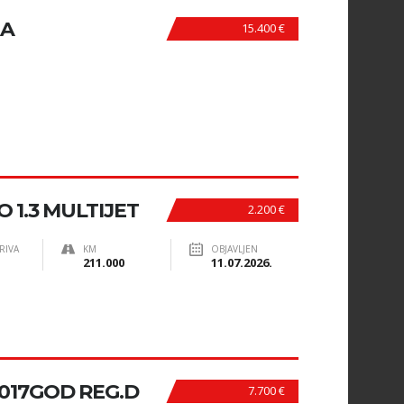
NA
15.400 €
 1.3 MULTIJET
2.200 €
RIVA
KM
OBJAVLJEN
211.000
11.07.2026.
 2017GOD REG.D
7.700 €