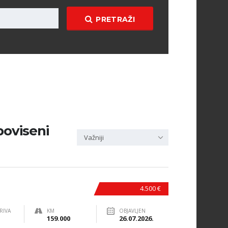
PRETRAŽI
 poviseni
Važniji
4.500 €
RIVA
KM
OBJAVLJEN
159.000
26.07.2026.