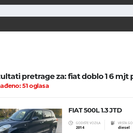
ultati pretrage za: fiat doblo 1 6 mjt
nađeno:
51
oglasa
FIAT 500L 1.3 JTD
GODIŠTE VOZILA
VRSTA GO
2014
diesel