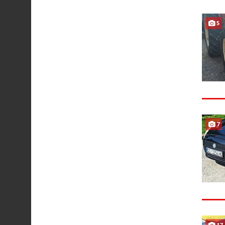
5
7
17