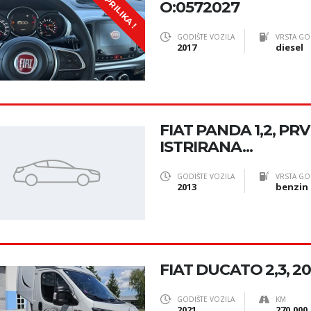
PRILIKA !
O:0572027
GODIŠTE VOZILA
VRSTA GO
2017
diesel
FIAT PANDA 1,2, PRV
ISTRIRANA...
GODIŠTE VOZILA
VRSTA GO
2013
benzin
FIAT DUCATO 2,3, 2
GODIŠTE VOZILA
KM
2021
270.000