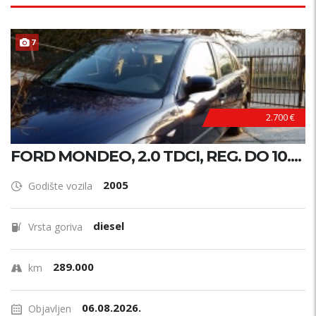
7
2.700 €
FORD MONDEO, 2.0 TDCI, REG. DO 10....
2005
Godište vozila
diesel
Vrsta goriva
289.000
km
06.08.2026.
Objavljen