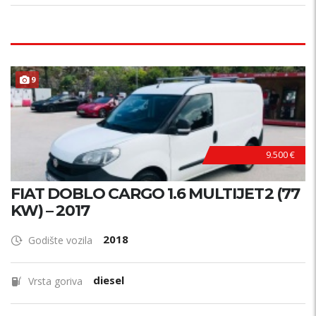
P
R
V
I
V
L
A
S
N
9
I
K
9.500 €
FIAT DOBLO CARGO 1.6 MULTIJET2 (77
KW) – 2017
2018
Godište vozila
diesel
Vrsta goriva