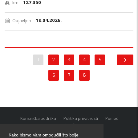
127.350
km
19.04.2026.
Objavljen
1
2
3
4
5
6
7
8
Korisnička podrška
Politika privatnosti
Pomoć
Uvjeti korištenja
Kako bismo Vam omogućili što bolje