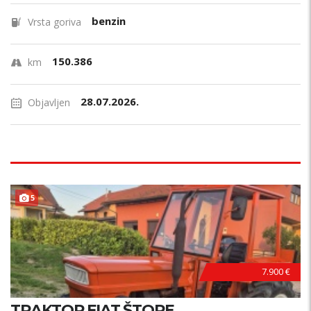
benzin
Vrsta goriva
150.386
km
28.07.2026.
Objavljen
5
7.900 €
TRAKTOR FIAT ŠTORE