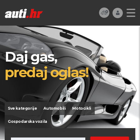
Daj gas,
predaj oglas!
Sve kategorije
Automobili
Motocikli
Gospodarska vozila