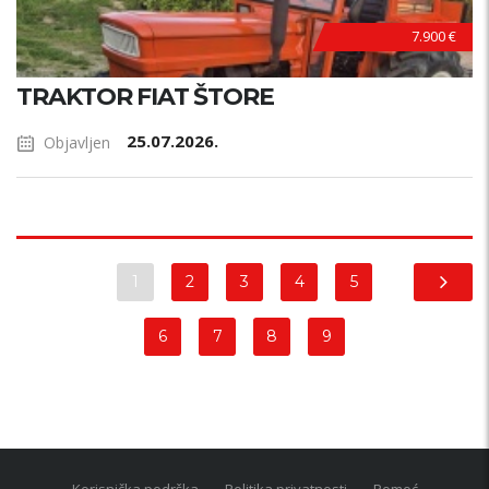
7.900 €
TRAKTOR FIAT ŠTORE
25.07.2026.
Objavljen
1
2
3
4
5
6
7
8
9