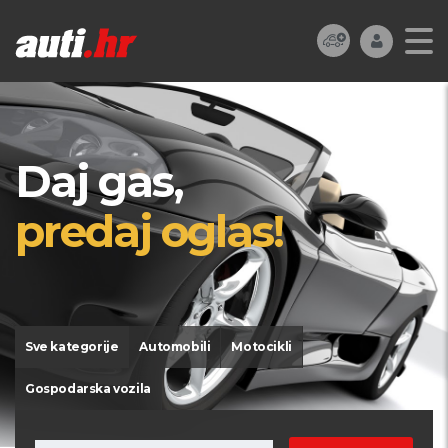
Daj gas,
predaj oglas!
Sve kategorije
Automobili
Motocikli
Gospodarska vozila