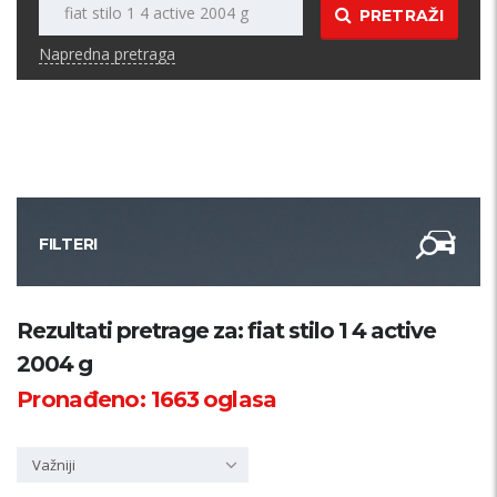
PRETRAŽI
Napredna pretraga
FILTERI
Kategorija
Rezultati pretrage za: fiat stilo 1 4 active
2004 g
Županija
Pronađeno:
1663
oglasa
Samo sa slikom
Važniji
PRETRAŽI