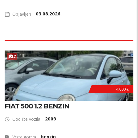
03.08.2026.
Objavljen
7
4.000 €
FIAT 500 1.2 BENZIN
2009
Godište vozila
benzin
Vrsta goriva