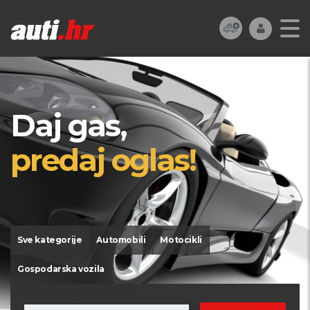
Daj gas,
predaj oglas!
Sve kategorije
Automobili
Motocikli
Gospodarska vozila