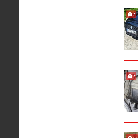
7
7
12