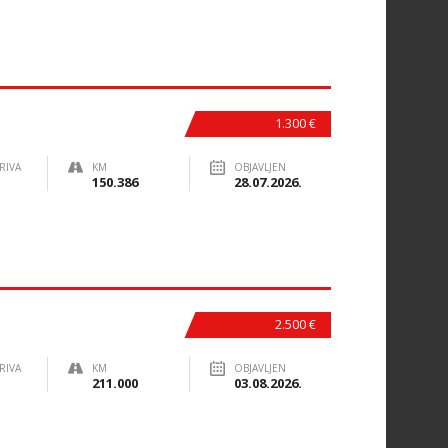
1.300 €
RIVA
KM
OBJAVLJEN
150.386
28.07.2026.
2.500 €
RIVA
KM
OBJAVLJEN
211.000
03.08.2026.