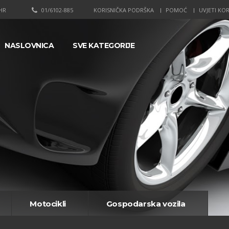
HR
01/6102-885
KORISNIČKA PODRŠKA
POMOĆ
UVJETI KOR
NASLOVNICA
SVE KATEGORIJE
Motocikli
Gospodarska vozila