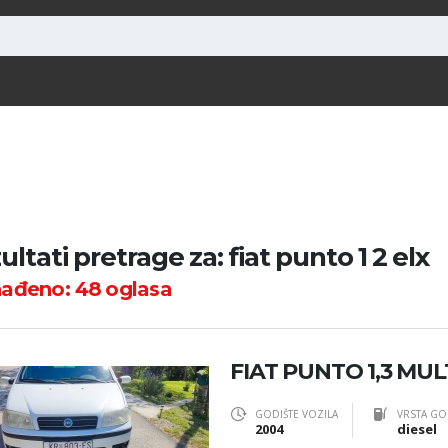
ultati pretrage za: fiat punto 1 2 elx
nađeno:
48
oglasa
FIAT PUNTO 1,3 MUL
GODIŠTE VOZILA
VRSTA GO
2004
diesel