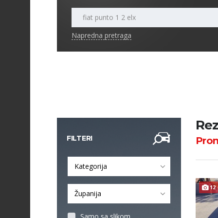
Napredna pretraga
Rez
FILTERI
Pro
Kategorija
12
Županija
Samo sa slikom