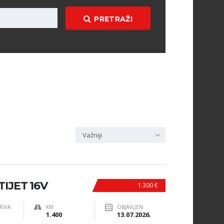
PRETRAŽI
Važniji
TIJET 16V
1.300 €
RIVA
KM
OBJAVLJEN
1.400
13.07.2026.