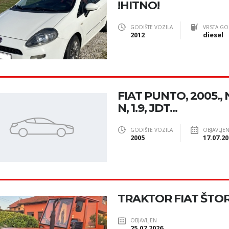
!HITNO!
GODIŠTE VOZILA
VRSTA GO
2012
diesel
FIAT PUNTO, 2005.,
N, 1.9, JDT...
GODIŠTE VOZILA
OBJAVLJE
2005
17.07.20
TRAKTOR FIAT ŠTO
OBJAVLJEN
25.07.2026.