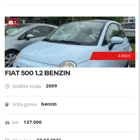
7
4.000 €
FIAT 500 1.2 BENZIN
2009
Godište vozila
benzin
Vrsta goriva
137.000
km