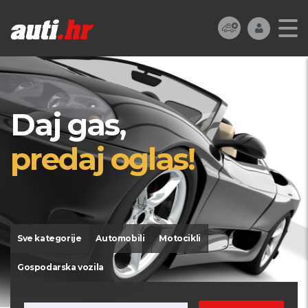
Daj gas,
predaj oglas!
Sve kategorije
Automobili
Motocikli
Gospodarska vozila