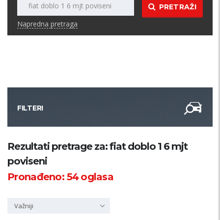
PRETRAŽI
Napredna pretraga
FILTERI
Kategorija
Rezultati pretrage za: fiat doblo 1 6 mjt
poviseni
Županija
Pronađeno:
54
oglasa
Samo sa slikom
Važniji
PRETRAŽI