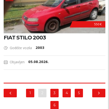
550 €
FIAT STILO 2003
2003
Godište vozila
05.08.2026.
Objavljen
1
2
3
4
5
6