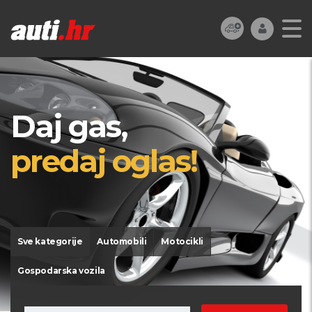
Daj gas,
predaj oglas!
Sve kategorije
Automobili
Motocikli
Gospodarska vozila