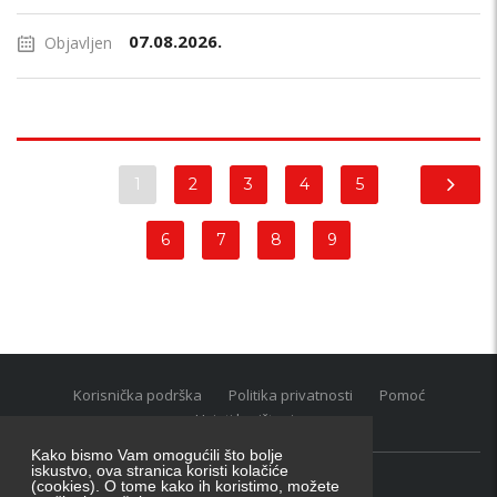
07.08.2026.
Objavljen
1
2
3
4
5
6
7
8
9
Korisnička podrška
Politika privatnosti
Pomoć
Uvjeti korištenja
Kako bismo Vam omogućili što bolje
iskustvo, ova stranica koristi kolačiće
(cookies). O tome kako ih koristimo, možete
Oglasnik grupacija:
posao.hr
|
oglasnik.hr
|
auti.hr