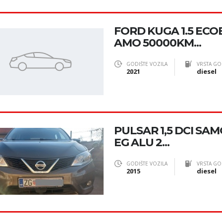
FORD KUGA 1.5 ECOB
AMO 50000KM...
GODIŠTE VOZILA
VRSTA GO
2021
diesel
PULSAR 1,5 DCI SAM
EG ALU 2...
GODIŠTE VOZILA
VRSTA GO
2015
diesel