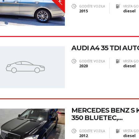
N
A
GODIŠTE VOZILA
VRSTA GO
2015
diesel
AUDI A4 35 TDI AUT
GODIŠTE VOZILA
VRSTA GO
2020
diesel
MERCEDES BENZ S 
350 BLUETEC,...
GODIŠTE VOZILA
VRSTA GO
2012
diesel