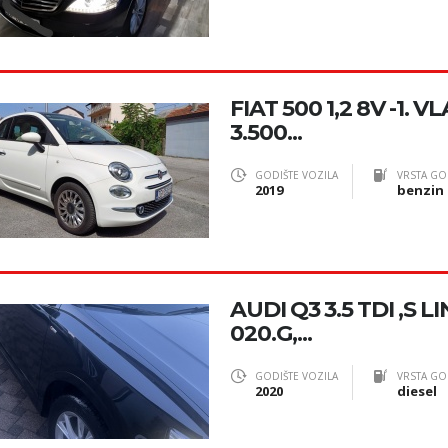
FIAT 500 1,2 8V -1. 
3.500...
GODIŠTE VOZILA
VRSTA GO
2019
benzin
AUDI Q3 3.5 TDI ,S LI
020.G,...
GODIŠTE VOZILA
VRSTA GO
2020
diesel