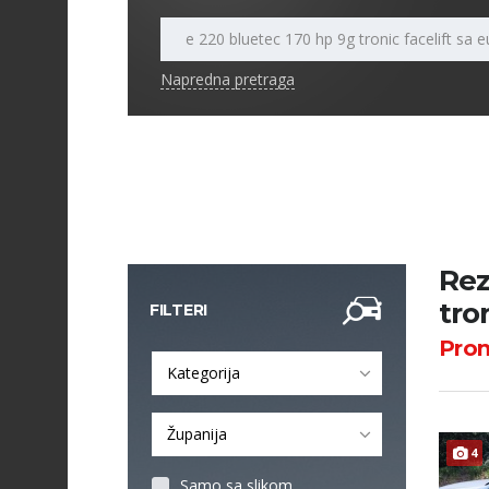
Napredna pretraga
Rez
tro
FILTERI
Pro
Kategorija
Županija
4
Samo sa slikom