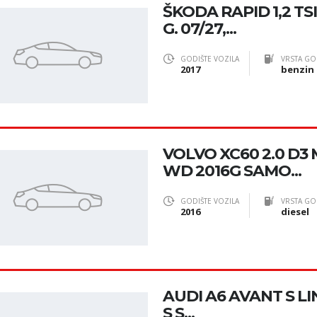
ŠKODA RAPID 1,2 TSI
G. 07/27,...
GODIŠTE VOZILA
VRSTA GO
2017
benzin
VOLVO XC60 2.0 D
WD 2016G SAMO...
GODIŠTE VOZILA
VRSTA GO
2016
diesel
AUDI A6 AVANT S LIN
S S...