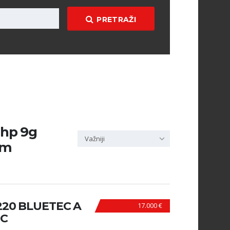
PRETRAŽI
 hp 9g
Važniji
km
20 BLUETEC A
17.000 €
IC