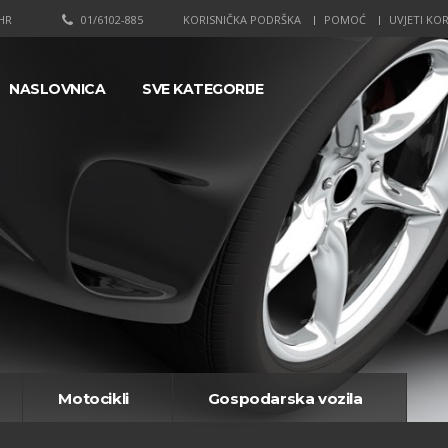
HR
01/6102-885
KORISNIČKA PODRŠKA
POMOĆ
UVJETI KOR
NASLOVNICA
SVE KATEGORIJE
Motocikli
Gospodarska vozila