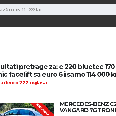
ultati pretrage za: e 220 bluetec 170
nic facelift sa euro 6 i samo 114 000 
nađeno:
222
oglasa
MERCEDES-BENZ C2
S
E
R
V
I
S
N
A
K
J
I
Ž
I
C
VANGARD 7G TRON